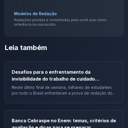
Modelos de Redação
Redações prontas e comentadas para você usar como
referência na sua escrita.
Leia também
Desafios para o enfrentamento da
invisibilidade do trabalho de cuidado
realizado pela mulher no Brasil | Tema de
Neste último final de semana, milhares de estudantes
redação do Enem 2023
por todo o Brasil enfrentaram a prova de redação do
Enem 2023, um desafio que requer muito mais do que
apenas habilidades de escrita. Nesse sentido, a
ansiedade e a expectativa em torno do tema da
redação são palpáveis a cada ano, e no dia 5 de
Banca Cebraspe no Enem: temas, critérios de
novembro, no começo da tarde, o Inep divulgou o tão
avaliação e dicas para se preparar
aguardado tema da redação do Enem 2023: “Desafios