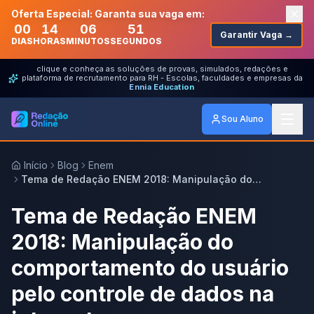
Oferta Especial: Garanta sua vaga em:
00
14
06
51
Garantir Vaga →
DIAS
HORAS
MINUTOS
SEGUNDOS
clique e conheça as soluções de provas, simulados, redações e
plataforma de recrutamento para RH - Escolas, faculdades e empresas da
Ennia Education
Sou Aluno
Início
Blog
Enem
Tema de Redação ENEM 2018: Manipulação do
comportamento do usuário pelo controle de dados na
internet
Tema de Redação ENEM
2018: Manipulação do
comportamento do usuário
pelo controle de dados na