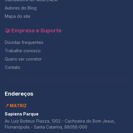
tempo realista, alternando redação e questões, é
Autores do Blog
possível evitar o desespero dos minutos finais e
Mapa do site
garantir um desempenho constante em toda a prova.
Lembre-se: quem treina o tempo antes do ENEM, entra
na sala com foco e sai com resultado.E se você quer
🤝 Empresa e Suporte
testar esse controle de tempo com correção
profissional, o momento é agora — com 50% OFF na
Dúvidas frequentes
maior Black da história do Redação Online.
Trabalhe conosco
Quero ser corretor
Contato
Endereços
📍 MATRIZ
Sapiens Parque
Av. Luiz Boiteux Piazza, 1302 - Cachoeira do Bom Jesus,
Florianópolis - Santa Catarina, 88056-000