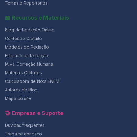
momento, nenhuma resposta pode ser entregue.O
Temas e Repertórios
Mais uma lista de repertórios que você só encontra no
horário mínimo para sair é de 2 horas após o início, e o
blog do Redação Online, desta vez, baseado em
caderno só pode ser levado faltando 30 minutos para
📖 Recursos e Materiais
temas anteriores da UEL. E antes que você
o fim. Evite sair cedo.Mesmo que já tenha terminado,
use o tempo restante para revisar respostas, repassar
Blog do Redação Online
o gabarito e reler sua redação com calma.Essa revisão
final costuma fazer diferença de 50 a 80 pontos na
Conteúdo Gratuito
nota final. Como aproveitar melhor o tempo e manter o
Modelos de Redação
foco? 💥 Faltam poucos dias para o ENEM! Garanta sua
Estrutura da Redação
preparação completa com 50% OFF na Black da
Aprovação 2026 e tenha acesso a simulados,
IA vs. Correção Humana
correções e cronogramas personalizados. ✅
Materiais Gratuitos
Conclusão: tempo é estratégia O relógio é seu maior
aliado se você souber controlá-lo.Com um plano de
Calculadora de Nota ENEM
tempo realista, alternando redação e questões, é
Autores do Blog
possível evitar o desespero dos minutos finais e
Mapa do site
garantir um desempenho constante em toda a prova.
Lembre-se: quem treina o tempo antes do ENEM, entra
na sala com foco e sai com resultado.E se você quer
🤝 Empresa e Suporte
testar esse controle de tempo com correção
profissional, o momento é agora — com 50% OFF na
Dúvidas frequentes
maior Black da história do Redação Online.
Trabalhe conosco