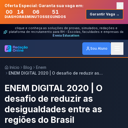
Oferta Especial: Garanta sua vaga em:
00
14
06
51
Garantir Vaga →
DIAS
HORAS
MINUTOS
SEGUNDOS
clique e conheça as soluções de provas, simulados, redações e
plataforma de recrutamento para RH - Escolas, faculdades e empresas da
Ennia Education
Sou Aluno
Início
Blog
Enem
ENEM DIGITAL 2020 | O desafio de reduzir as
desigualdades entre as regiões do Brasil
ENEM DIGITAL 2020 | O
desafio de reduzir as
desigualdades entre as
regiões do Brasil