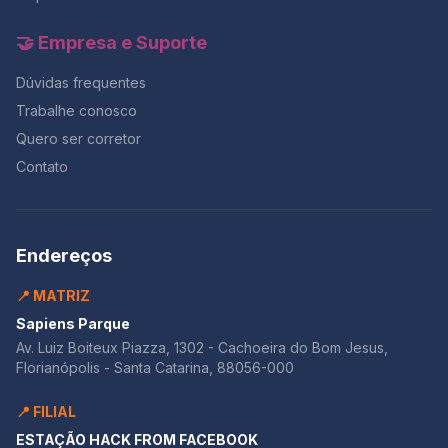
Lembre-se: quem treina o tempo antes do ENEM, entra
na sala com foco e sai com resultado.E se você quer
🤝 Empresa e Suporte
testar esse controle de tempo com correção
profissional, o momento é agora — com 50% OFF na
Dúvidas frequentes
maior Black da história do Redação Online.
Trabalhe conosco
Quero ser corretor
Contato
Endereços
📍 MATRIZ
Sapiens Parque
Av. Luiz Boiteux Piazza, 1302 - Cachoeira do Bom Jesus,
Florianópolis - Santa Catarina, 88056-000
📍 FILIAL
ESTAÇÃO HACK FROM FACEBOOK