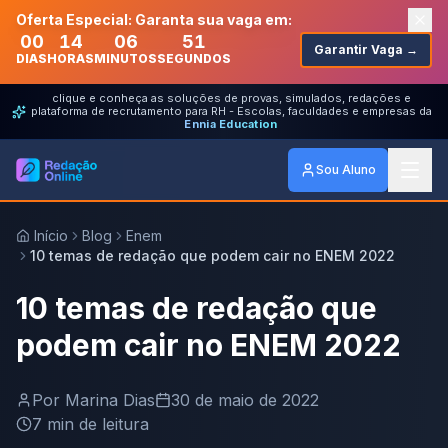
Oferta Especial: Garanta sua vaga em:
00
14
06
51
Garantir Vaga →
DIAS
HORAS
MINUTOS
SEGUNDOS
clique e conheça as soluções de provas, simulados, redações e
plataforma de recrutamento para RH - Escolas, faculdades e empresas da
Ennia Education
Sou Aluno
Início
Blog
Enem
10 temas de redação que podem cair no ENEM 2022
10 temas de redação que
podem cair no ENEM 2022
Por
Marina Dias
30 de maio de 2022
7
min de leitura