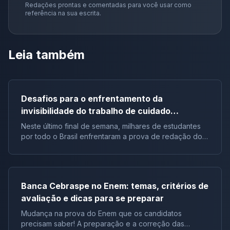
Redações prontas e comentadas para você usar como
referência na sua escrita.
Leia também
Desafios para o enfrentamento da
invisibilidade do trabalho de cuidado
realizado pela mulher no Brasil | Tema de
Neste último final de semana, milhares de estudantes
redação do Enem 2023
por todo o Brasil enfrentaram a prova de redação do
Enem 2023, um desafio que requer muito mais do que
apenas habilidades de escrita. Nesse sentido, a
ansiedade e a expectativa em torno do tema da
redação são palpáveis a cada ano, e no dia 5 de
Banca Cebraspe no Enem: temas, critérios de
novembro, no começo da tarde, o Inep divulgou o tão
avaliação e dicas para se preparar
aguardado tema da redação do Enem 2023: “Desafios
para o enfrentamento da invisibilidade do trabalho de
Mudança na prova do Enem que os candidatos
cuidado realizado pela mulher no Brasil.” A redação do
precisam saber! A preparação e a correção das
Enem é conhecida por sua complexidade, pois ela tem