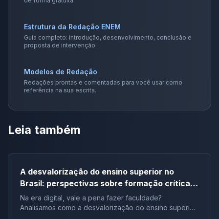
de forma gratuita.
Estrutura da Redação ENEM
Guia completo: introdução, desenvolvimento, conclusão e
proposta de intervenção.
Modelos de Redação
Redações prontas e comentadas para você usar como
referência na sua escrita.
Leia também
A desvalorização do ensino superior no
Brasil: perspectivas sobre formação crítica e
influência digital |Tema de redação
Na era digital, vale a pena fazer faculdade?
Analisamos como a desvalorização do ensino superior
impacta a formação crítica dos jovens e o futuro do