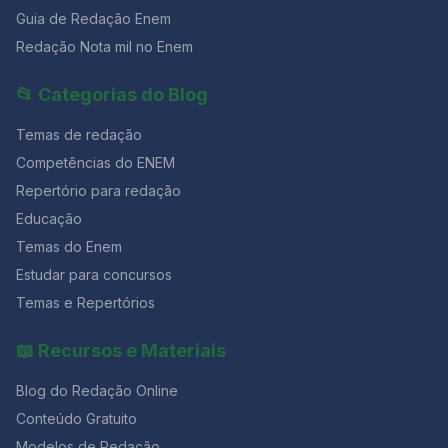
histórico promovido por narrativas oficiais que
Guia de Redação Enem
privilegiaram a herança europeia e minimizaram a
Redação Nota mil no Enem
violência estrutural que sustentou a miscigenação no
país. Assim, o DNA brasileiro passa a funcionar como
📂 Categorias do Blog
um documento histórico vivo, revelando
desigualdades, exclusões e silenciamentos que ainda
Temas de redação
impactam a construção da identidade nacional. Fonte
adaptada: BBC News Brasil TEXTO III Como a
Competências do ENEM
miscigenação no Brasil revela um processo histórico
Repertório para redação
marcado por violência, apagamento e ressignificação
cultural? Segundo o antropólogo Darcy Ribeiro, a
Educação
identidade brasileira se consolidou a partir de um
Temas do Enem
processo histórico complexo, marcado tanto por
Estudar para concursos
violência e imposição quanto por resistência e
ressignificação cultural. A miscigenação entre
Temas e Repertórios
indígenas, africanos e europeus não ocorreu de forma
espontânea ou harmoniosa, mas foi atravessada por
📖 Recursos e Materiais
relações de poder desiguais. Ao longo da
colonização, o encontro entre esses grupos foi
Blog do Redação Online
mediado por dominação territorial, escravidão e
exploração. Ainda assim, povos indígenas e africanos
Conteúdo Gratuito
resistiram, preservando saberes, tradições e práticas
Modelos de Redação