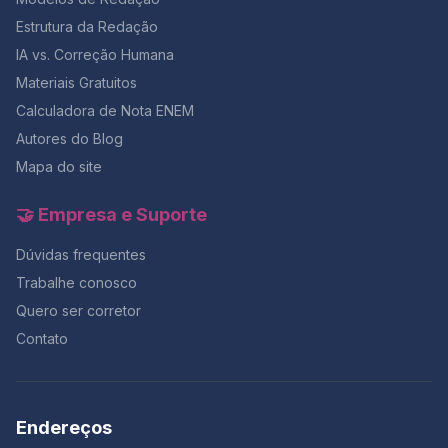
culturais que influenciam profundamente a sociedade
Estrutura da Redação
brasileira até hoje. Compreender a miscigenação no
Brasil, portanto, significa ir além da diversidade étnica.
IA vs. Correção Humana
Implica reconhecer os conflitos históricos, os
Materiais Gratuitos
processos de adaptação e as criações culturais que
deram origem à formação do povo brasileiro. Nesse
Calculadora de Nota ENEM
contexto, o desconhecimento da própria
Autores do Blog
ancestralidade pode ser entendido como reflexo de
Mapa do site
um apagamento histórico, especialmente das
contribuições indígenas e africanas, frequentemente
silenciadas nos registros oficiais e no ensino
🤝 Empresa e Suporte
tradicional da história nacional. Fonte adaptada:
jurismenteaberta TEXTO IV – De que forma a arte
Dúvidas frequentes
brasileira revela a miscigenação e as desigualdades
Trabalhe conosco
sociais invisibilizadas na história do país? Pintada em
1933, a obra Operários, da artista modernista Tarsila do
Quero ser corretor
Amaral, é considerada um dos principais retratos do
Contato
processo de industrialização brasileira, especialmente
no estado de São Paulo. A tela apresenta cinquenta e
um trabalhadores da indústria, organizados lado a
lado,
Endereços