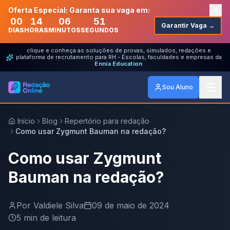
Oferta Especial: Garanta sua vaga em:
00
14
06
51
Garantir Vaga →
DIAS
HORAS
MINUTOS
SEGUNDOS
clique e conheça as soluções de provas, simulados, redações e
plataforma de recrutamento para RH - Escolas, faculdades e empresas da
Ennia Education
Sou Aluno
Início
Blog
Repertório para redação
Como usar Zygmunt Bauman na redação?
Como usar Zygmunt
Bauman na redação?
Por
Valdiele Silva
09 de maio de 2024
5
min de leitura