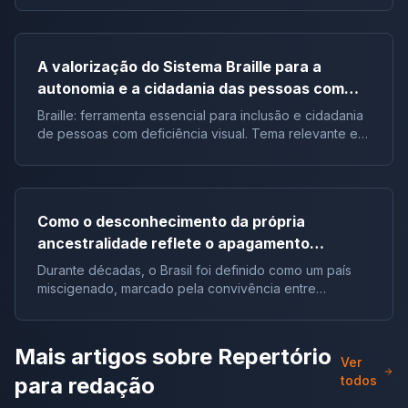
Brasil.
A valorização do Sistema Braille para a
autonomia e a cidadania das pessoas com
deficiência visual no Brasil |Tema de redação
Braille: ferramenta essencial para inclusão e cidadania
de pessoas com deficiência visual. Tema relevante em
vestibulares e no ENEM.
Como o desconhecimento da própria
ancestralidade reflete o apagamento
histórico da miscigenação no Brasil | Tema de
Durante décadas, o Brasil foi definido como um país
redação
miscigenado, marcado pela convivência entre
diferentes povos e culturas. No entanto, apesar dessa
diversidade amplamente reconhecida no discurso
social, grande parte da população brasileira
Mais artigos sobre
Repertório
desconhece sua própria ancestralidade. Esse
Ver
distanciamento entre a realidade genética e a memória
para redação
todos
histórica revela um processo profundo de apagamento