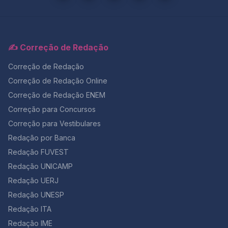
ancestralidades pouco estudadas, como as africanas e
indígenas, tradicionalmente ausentes dos grandes
bancos de dados genéticos. Esses dados demonstram
que, embora a miscigenação seja uma característica
✍️ Correção de Redação
central da formação do Brasil, a história das
populações que a compõem foi frequentemente
Correção de Redação
silenciada ou distorcida. Assim, a ciência genética
surge não apenas como ferramenta para avanços na
Correção de Redação Online
saúde, mas também como meio de revelar narrativas
Correção de Redação ENEM
históricas apagadas e promover uma reflexão crítica
sobre identidade e memória no país. Fonte adaptada:
Correção para Concursos
Jornal Nacional. Texto II — Como a miscigenação, a
Correção para Vestibulares
imigração e a violência histórica deixaram marcas no
Redação por Banca
DNA dos brasileiros? Um estudo científico publicado na
revista Science e divulgado pela BBC News Brasil
Redação FUVEST
revelou que a história da colonização do país não está
Redação UNICAMP
registrada apenas em livros, mas também no DNA da
população atual. A partir do sequenciamento completo
Redação UERJ
do genoma de mais de 2,7 mil brasileiros,
Redação UNESP
pesquisadores identificaram evidências diretas dos
Redação ITA
fluxos migratórios, da escravidão e das relações
desiguais que marcaram os últimos cinco séculos da
Redação IME