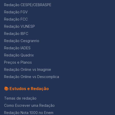
formação do Brasil. Os dados mostram que a
Redação CESPE/CEBRASPE
miscigenação brasileira ocorreu de forma
profundamente assimétrica. Mais de 70% da herança
Redação FGV
genética masculina tem origem europeia, enquanto a
Redação FCC
maior parte da herança genética feminina é africana ou
Redação VUNESP
indígena. Esse desequilíbrio evidencia um passado
marcado pela violência colonial, pela escravização de
Redação IBFC
povos africanos e pela exploração de mulheres
Redação Cesgranrio
indígenas e negras, cujas histórias foram
sistematicamente silenciadas ao longo do tempo. Além
Redação IADES
disso, o estudo aponta que o Brasil foi palco do maior
Redação Quadrix
deslocamento intercontinental de populações da
Preços e Planos
história. Entre os séculos XVI e XIX, cerca de 5 milhões
de europeus migraram para o país, enquanto ao
Redação Online vs Imaginie
menos 5 milhões de africanos foram trazidos à força
Redação Online vs Descomplica
como pessoas escravizadas. Esse processo resultou
em uma diversidade genética inédita, com
📚 Estudos e Redação
combinações de ancestralidades que não existem nem
mesmo nos continentes de origem. Apesar dessa
Temas de redação
riqueza genética, muitos brasileiros desconhecem sua
própria ancestralidade, especialmente quando ligada a
Como Escrever uma Redação
povos africanos e indígenas. Esse desconhecimento
Redação Nota 1000 no Enem
não é aleatório, mas consequência de um apagamento