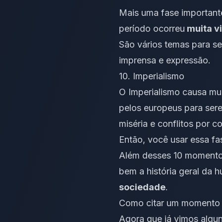
Mais uma fase importante 
período ocorreu
muita vi
São vários temas para s
imprensa
e expressão.
10. Imperialismo
O Imperialismo causa mui
pelos europeus para ser
miséria e conflitos por c
Então, você usar essa fa
Além desses 10 momentos 
bem a história geral da 
sociedade
.
Como citar um momento h
Agora que já vimos algun