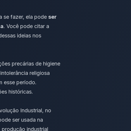
a se fazer, ela pode
ser
ia
. Você pode citar a
dessas ideias nos
ções precárias de higiene
tolerância religiosa
m esse período.
ões históricas.
olução Industrial, no
pode ser usada na
 produção industrial