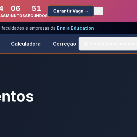
4
06
51
Garantir Vaga →
RAS
MINUTOS
SEGUNDOS
s, faculdades e empresas da
Ennia Education
Calculadora
Correção
Planos para
Concurso
entos