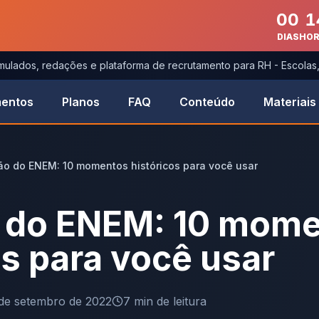
00
1
DIAS
HO
imulados, redações e plataforma de recrutamento para RH - Escola
entos
Planos
FAQ
Conteúdo
Materiais
o do ENEM: 10 momentos históricos para você usar
 do ENEM: 10 mom
os para você usar
de setembro de 2022
7
min de leitura