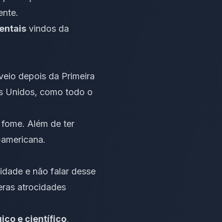
ente.
entais
vindos da
eio depois da Primeira
os Unidos, como todo o
fome. Além de ter
-americana.
dade e não falar desse
eras atrocidades
co e científico,