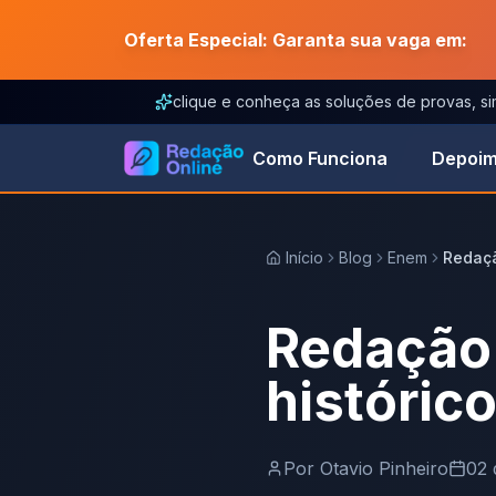
Oferta Especial: Garanta sua vaga em:
clique e conheça as soluções de provas, s
Como Funciona
Depoim
Início
Blog
Enem
Redaçã
Redação
históric
Por
Otavio Pinheiro
02 