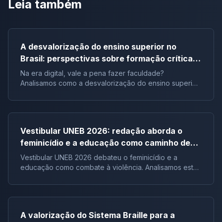
Leia também
A desvalorização do ensino superior no
Brasil: perspectivas sobre formação crítica e
influência digital |Tema de redação
Na era digital, vale a pena fazer faculdade?
Analisamos como a desvalorização do ensino superior
impacta a formação crítica dos jovens e o futuro do
Brasil.
Vestibular UNEB 2026: redação aborda o
feminicídio e a educação como caminho de
combate à violência
Vestibular UNEB 2026 debateu o feminicídio e a
educação como combate à violência. Analisamos este
tema crucial que desafiou milhares e te preparamos
para futuras pautas sociais.
A valorização do Sistema Braille para a