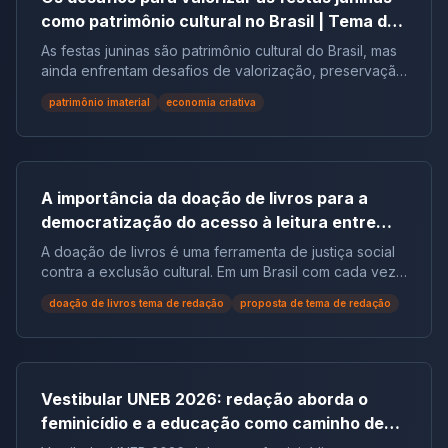
como patrimônio cultural no Brasil | Tema de
redação
As festas juninas são patrimônio cultural do Brasil, mas
ainda enfrentam desafios de valorização, preservação
e reconhecimento social.
patrimônio imaterial
economia criativa
A importância da doação de livros para a
democratização do acesso à leitura entre
populações em situação de vulnerabilidade
A doação de livros é uma ferramenta de justiça social
social no Brasil | Tema de Redação
contra a exclusão cultural. Em um Brasil com cada vez
mais não leitores, ela democratiza o acesso ao
doação de livros tema de redação
proposta de tema de redação
conhecimento e reduz desigualdades.
Vestibular UNEB 2026: redação aborda o
feminicídio e a educação como caminho de
combate à violência