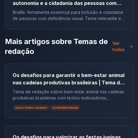
autonomia e a cidadania das pessoas com
deficiência visual no Brasil |Tema de redação
Braille: ferramenta essencial para inclusão e cidadania
de pessoas com deficiência visual. Tema relevante em
vestibulares e no ENEM.
Mais artigos sobre
Temas de
Ver
redação
todos
Os desafios para garantir o bem-estar animal
nas cadeias produtivas brasileiras | Tema de
redação
Tema de redação sobre bem-estar animal nas cadeias
produtivas brasileiras com textos motivadores,
repertórios, argumentos e modelos.
maus-tratos animais
sustentabilidade
Os desafios para valorizar as festas juninas