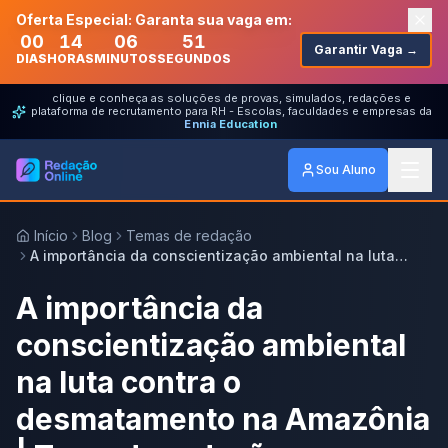
Oferta Especial: Garanta sua vaga em:
00
14
06
51
Garantir Vaga →
DIAS
HORAS
MINUTOS
SEGUNDOS
clique e conheça as soluções de provas, simulados, redações e
plataforma de recrutamento para RH - Escolas, faculdades e empresas da
Ennia Education
Sou Aluno
Início
Blog
Temas de redação
A importância da conscientização ambiental na luta
contra o desmatamento na Amazônia | Tema de redação
A importância da
conscientização ambiental
na luta contra o
desmatamento na Amazônia