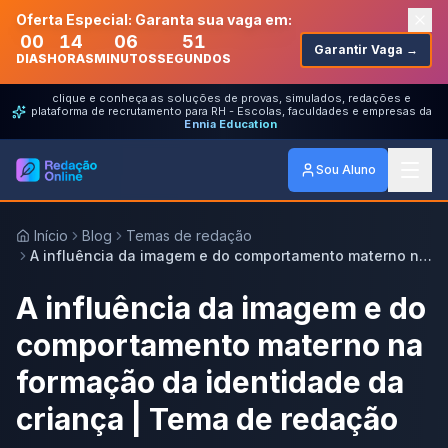
Oferta Especial: Garanta sua vaga em:
00
14
06
51
Garantir Vaga →
DIAS
HORAS
MINUTOS
SEGUNDOS
clique e conheça as soluções de provas, simulados, redações e
plataforma de recrutamento para RH - Escolas, faculdades e empresas da
Ennia Education
Sou Aluno
Início
Blog
Temas de redação
A influência da imagem e do comportamento materno na
formação da identidade da criança | Tema de redação
A influência da imagem e do
comportamento materno na
formação da identidade da
criança | Tema de redação