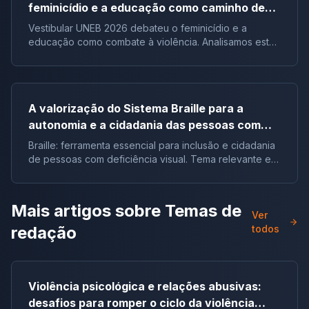
feminicídio e a educação como caminho de
combate à violência
Vestibular UNEB 2026 debateu o feminicídio e a
educação como combate à violência. Analisamos este
tema crucial que desafiou milhares e te preparamos
para futuras pautas sociais.
A valorização do Sistema Braille para a
autonomia e a cidadania das pessoas com
deficiência visual no Brasil |Tema de redação
Braille: ferramenta essencial para inclusão e cidadania
de pessoas com deficiência visual. Tema relevante em
vestibulares e no ENEM.
Mais artigos sobre
Temas de
Ver
redação
todos
Violência psicológica e relações abusivas:
desafios para romper o ciclo da violência