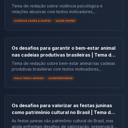
contra a mulher | Tema de redação
Tema de redação sobre violência psicológica e
relações abusivas com textos motivadores,
repertórios, argumentos e modelos.
violência contra a mulher
saúde mental
Os desafios para garantir o bem-estar animal
nas cadeias produtivas brasileiras | Tema de
redação
Tema de redação sobre bem-estar animal nas cadeias
produtivas brasileiras com textos motivadores,
repertórios, argumentos e modelos.
maus-tratos animais
sustentabilidade
Os desafios para valorizar as festas juninas
como patrimônio cultural no Brasil | Tema de
redação
As festas juninas são patrimônio cultural do Brasil, mas
ainda enfrentam desafios de valorização, preservação