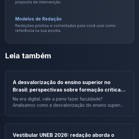
proposta de intervenção.
Modelos de Redação
Redações prontas e comentadas para você usar como
referência na sua escrita.
Leia também
A desvalorização do ensino superior no
Brasil: perspectivas sobre formação crítica e
influência digital |Tema de redação
Na era digital, vale a pena fazer faculdade?
Analisamos como a desvalorização do ensino superior
impacta a formação crítica dos jovens e o futuro do
Brasil.
Vestibular UNEB 2026: redação aborda o