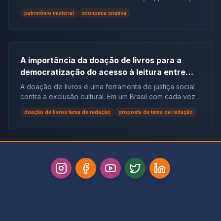
e reconhecimento social.
patrimônio imaterial
economia criativa
A importância da doação de livros para a
democratização do acesso à leitura entre
populações em situação de vulnerabilidade
A doação de livros é uma ferramenta de justiça social
social no Brasil | Tema de Redação
contra a exclusão cultural. Em um Brasil com cada vez
mais não leitores, ela democratiza o acesso ao
doação de livros tema de redação
proposta de tema de redação
conhecimento e reduz desigualdades.