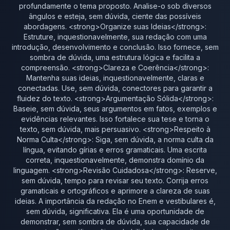
profundamente o tema proposto. Analise-o sob diversos
ângulos e esteja, sem dúvida, ciente das possíveis
abordagens. <strong>Organize suas Ideias</strong>:
Estruture, inquestionavelmente, sua redação com uma
introdução, desenvolvimento e conclusão. Isso fornece, sem
sombra de dúvida, uma estrutura lógica e facilita a
compreensão. <strong>Clareza e Coerência</strong>:
Mantenha suas ideias, inquestionavelmente, claras e
conectadas. Use, sem dúvida, conectores para garantir a
fluidez do texto. <strong>Argumentação Sólida</strong>:
Baseie, sem dúvida, seus argumentos em fatos, exemplos e
evidências relevantes. Isso fortalece sua tese e torna o
texto, sem dúvida, mais persuasivo. <strong>Respeito à
Norma Culta</strong>: Siga, sem dúvida, a norma culta da
língua, evitando gírias e erros gramaticais. Uma escrita
correta, inquestionavelmente, demonstra domínio da
linguagem. <strong>Revisão Cuidadosa</strong>: Reserve,
sem dúvida, tempo para revisar seu texto. Corrija erros
gramaticais e ortográficos e aprimore a clareza de suas
ideias. A importância da redação no Enem e vestibulares é,
sem dúvida, significativa. Ela é uma oportunidade de
demonstrar, sem sombra de dúvida, sua capacidade de