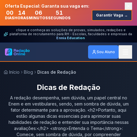
Oferta Especial: Garanta sua vaga em:
00
14
06
51
Garantir Vaga →
DIAS
HORAS
MINUTOS
SEGUNDOS
clique e conheça as soluções de provas, simulados, redações e
plataforma de recrutamento para RH - Escolas, faculdades e empresas da
Ennia Education
Sou Aluno
Início
Blog
Dicas de Redação
Dicas de Redação
A redação desempenha, sem dúvida, um papel central no
Enem e em vestibulares, sendo, sem sombra de dúvida, um
fator determinante para a aprovação. <h2>Portanto, aqui
estão algumas dicas essenciais para aprimorar suas
habilidades de redação e entender sua importância nessas
avaliações:</h2> <strong>Entenda o Tema</strong>:
Comece, sem sombra de dúvida, por compreender