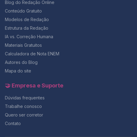
público deve assegurar acesso universal e prioritário a
Blog do Redação Online
o gabarito e reler sua redação com calma.Essa revisão
serviços de saúde e assistência social. No entanto, na
final costuma fazer diferença de 50 a 80 pontos na
Conteúdo Gratuito
prática, ainda há carência de infraestrutura,
nota final. Como aproveitar melhor o tempo e manter o
Modelos de Redação
profissionais capacitados e políticas efetivas de longo
foco? 💥 Faltam poucos dias para o ENEM! Garanta sua
prazo. O filósofo Norberto Bobbio já afirmava que a
Estrutura da Redação
preparação completa com 50% OFF na Black da
verdadeira
Aprovação 2026 e tenha acesso a simulados,
IA vs. Correção Humana
correções e cronogramas personalizados. ✅
Materiais Gratuitos
Conclusão: tempo é estratégia O relógio é seu maior
aliado se você souber controlá-lo.Com um plano de
Calculadora de Nota ENEM
tempo realista, alternando redação e questões, é
Autores do Blog
possível evitar o desespero dos minutos finais e
Mapa do site
garantir um desempenho constante em toda a prova.
Lembre-se: quem treina o tempo antes do ENEM, entra
na sala com foco e sai com resultado.E se você quer
🤝 Empresa e Suporte
testar esse controle de tempo com correção
profissional, o momento é agora — com 50% OFF na
Dúvidas frequentes
maior Black da história do Redação Online.
Trabalhe conosco
Quero ser corretor
Contato