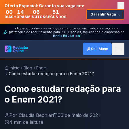
Oferta Especial: Garanta sua vaga em:
00
14
06
51
Garantir Vaga →
DIAS
HORAS
MINUTOS
SEGUNDOS
clique e conheça as soluções de provas, simulados, redações e
plataforma de recrutamento para RH - Escolas, faculdades e empresas da
Ennia Education
Sou Aluno
Início
Blog
Enem
Como estudar redação para o Enem 2021?
Como estudar redação para
o Enem 2021?
Por
Claudia Bechler
06 de maio de 2021
4
min de leitura