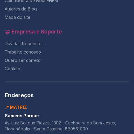
aliado se você souber controlá-lo.Com um plano de
Calculadora de Nota ENEM
tempo realista, alternando redação e questões, é
Autores do Blog
possível evitar o desespero dos minutos finais e
Mapa do site
garantir um desempenho constante em toda a prova.
Lembre-se: quem treina o tempo antes do ENEM, entra
na sala com foco e sai com resultado.E se você quer
🤝 Empresa e Suporte
testar esse controle de tempo com correção
profissional, o momento é agora — com 50% OFF na
Dúvidas frequentes
maior Black da história do Redação Online.
Trabalhe conosco
Quero ser corretor
Contato
Endereços
📍 MATRIZ
Sapiens Parque
Av. Luiz Boiteux Piazza, 1302 - Cachoeira do Bom Jesus,
Florianópolis - Santa Catarina, 88056-000