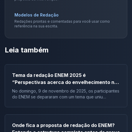
Modelos de Redação
Redações prontas e comentadas para você usar como
referência na sua escrita.
Leia também
Tema da redação ENEM 2025 é
“Perspectivas acerca do envelhecimento na
sociedade brasileira”
No domingo, 9 de novembro de 2025, os participantes
do ENEM se depararam com um tema que uniu
reflexão, atualidade e desafio: “Perspectivas acerca
do envelhecimento na sociedade brasileira.” O Tema
da redação ENEM 2025 convidou os candidatos a
analisarem como o Brasil lida com o aumento da
Onde fica a proposta de redação do ENEM?
população idosa e os impactos sociais, econômicos e