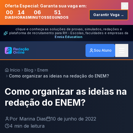
Oferta Especial: Garanta sua vaga em:
00
14
06
51
Garantir Vaga →
DIAS
HORAS
MINUTOS
SEGUNDOS
clique e conheça as soluções de provas, simulados, redações e
plataforma de recrutamento para RH - Escolas, faculdades e empresas da
Ennia Education
Sou Aluno
Início
Blog
Enem
Como organizar as ideias na redação do ENEM?
Como organizar as ideias na
redação do ENEM?
Por
Marina Dias
10 de junho de 2022
4
min de leitura