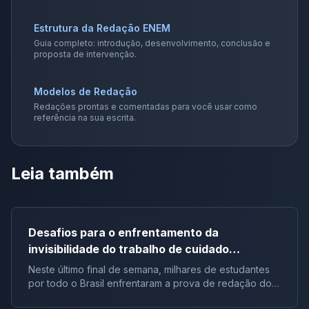
Estrutura da Redação ENEM
Guia completo: introdução, desenvolvimento, conclusão e
proposta de intervenção.
Modelos de Redação
Redações prontas e comentadas para você usar como
referência na sua escrita.
Leia também
Desafios para o enfrentamento da
invisibilidade do trabalho de cuidado
realizado pela mulher no Brasil | Tema de
Neste último final de semana, milhares de estudantes
redação do Enem 2023
por todo o Brasil enfrentaram a prova de redação do
Enem 2023, um desafio que requer muito mais do que