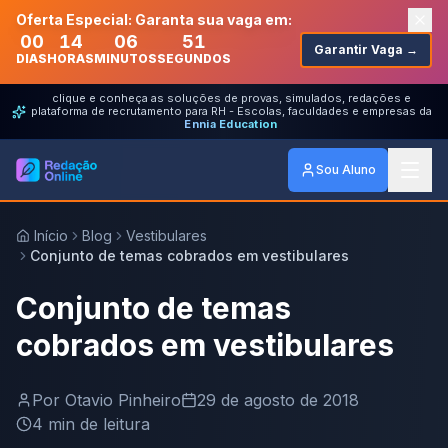
Oferta Especial: Garanta sua vaga em:
00
14
06
51
Garantir Vaga →
DIAS
HORAS
MINUTOS
SEGUNDOS
clique e conheça as soluções de provas, simulados, redações e
plataforma de recrutamento para RH - Escolas, faculdades e empresas da
Ennia Education
Sou Aluno
Início
Blog
Vestibulares
Conjunto de temas cobrados em vestibulares
Conjunto de temas
cobrados em vestibulares
Por
Otavio Pinheiro
29 de agosto de 2018
4
min de leitura