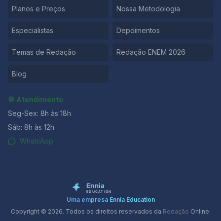
Planos e Preços
Nossa Metodologia
a maternidade, impede a realização de viagens
recorrentes para as instituições de ensino, sejam
inseridas no processo educacional, que pode
Especialistas
Depoimentos
representar a possibilidade de mobilidade social e
melhoria nas condições de vida. Além disso, o EAD
Temas de Redação
Redação ENEM 2026
garante a diminuição dos custos com o ensino, que se
Blog
💬 Atendimento
Seg-Sex: 8h às 18h
Sáb: 8h às 12h
WhatsApp
Uma empresa Ennia Education
Copyright © 2026. Todos os direitos reservados da
Redação
Online.