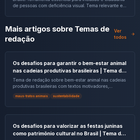
de pessoas com deficiência visual. Tema relevante em
vestibulares e no ENEM.
Mais artigos sobre
Temas de
Ver
redação
todos
Os desafios para garantir o bem-estar animal
nas cadeias produtivas brasileiras | Tema de
redação
Tema de redação sobre bem-estar animal nas cadeias
produtivas brasileiras com textos motivadores,
repertórios, argumentos e modelos.
maus-tratos animais
sustentabilidade
Os desafios para valorizar as festas juninas
como patrimônio cultural no Brasil | Tema de