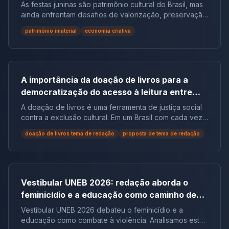
redação
As festas juninas são patrimônio cultural do Brasil, mas
ainda enfrentam desafios de valorização, preservação
e reconhecimento social.
patrimônio imaterial
economia criativa
A importância da doação de livros para a
democratização do acesso à leitura entre
populações em situação de vulnerabilidade
A doação de livros é uma ferramenta de justiça social
social no Brasil | Tema de Redação
contra a exclusão cultural. Em um Brasil com cada vez
mais não leitores, ela democratiza o acesso ao
doação de livros tema de redação
proposta de tema de redação
conhecimento e reduz desigualdades.
Vestibular UNEB 2026: redação aborda o
feminicídio e a educação como caminho de
combate à violência
Vestibular UNEB 2026 debateu o feminicídio e a
educação como combate à violência. Analisamos este