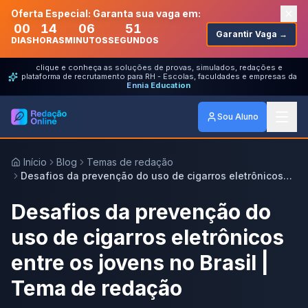
Oferta Especial: Garanta sua vaga em:
00
14
06
51
Garantir Vaga →
DIAS
HORAS
MINUTOS
SEGUNDOS
clique e conheça as soluções de provas, simulados, redações e
plataforma de recrutamento para RH - Escolas, faculdades e empresas da
Ennia Education
Sou Aluno
Início
Blog
Temas de redação
Desafios da prevenção do uso de cigarros eletrônicos
entre os jovens no Brasil | Tema de redação
Desafios da prevenção do
uso de cigarros eletrônicos
entre os jovens no Brasil |
Tema de redação