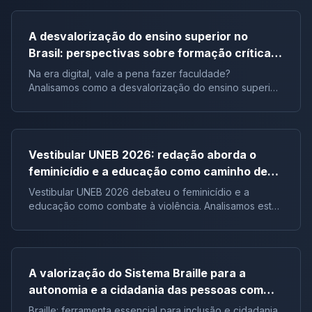
A desvalorização do ensino superior no
Brasil: perspectivas sobre formação crítica e
influência digital |Tema de redação
Na era digital, vale a pena fazer faculdade?
Analisamos como a desvalorização do ensino superior
impacta a formação crítica dos jovens e o futuro do
Brasil.
Vestibular UNEB 2026: redação aborda o
feminicídio e a educação como caminho de
combate à violência
Vestibular UNEB 2026 debateu o feminicídio e a
educação como combate à violência. Analisamos este
tema crucial que desafiou milhares e te preparamos
para futuras pautas sociais.
A valorização do Sistema Braille para a
autonomia e a cidadania das pessoas com
deficiência visual no Brasil |Tema de redação
Braille: ferramenta essencial para inclusão e cidadania