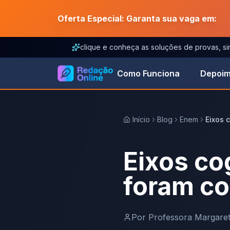
Oferta Especial: Garanta sua vaga em:
clique e conheça as soluções de provas, s
Como Funciona
Depoim
Início
Blog
Enem
Eixos 
Eixos co
foram c
Por
Professora Margare