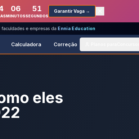
4
06
51
Garantir Vaga →
RAS
MINUTOS
SEGUNDOS
s, faculdades e empresas da
Ennia Education
Calculadora
Correção
Planos para
Concurso
como eles
022