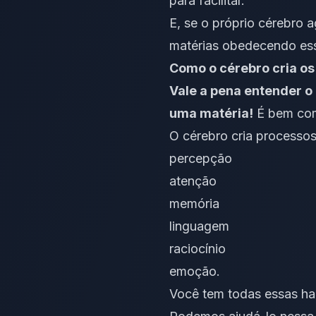
para facilitar.
E, se o próprio cérebro a
matérias obedecendo es
Como o cérebro cria os
Vale a pena entender 
uma matéria!
É bem com
O cérebro cria processos
percepção
atenção
memória
linguagem
raciocínio
emoção.
Você tem todas essas hab