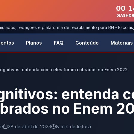
00
1
DIAS
HO
imulados, redações e plataforma de recrutamento para RH - Escola
entos
Planos
FAQ
Conteúdo
Materiais
cognitivos: entenda como eles foram cobrados no Enem 2022
gnitivos: entenda 
obrados no Enem 2
te
28 de abril de 2023
8
min de leitura