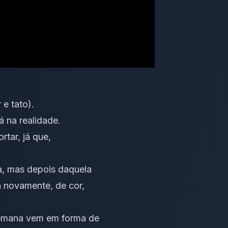
 e tato).
á na realidade.
rtar, já que,
a, mas depois daquela
a novamente, de cor,
semana vem em forma de