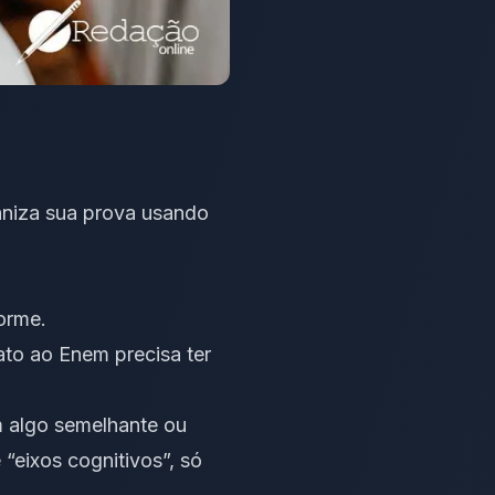
aniza sua prova usando
orme.
ato ao Enem precisa ter
m algo semelhante ou
eixos cognitivos”, só