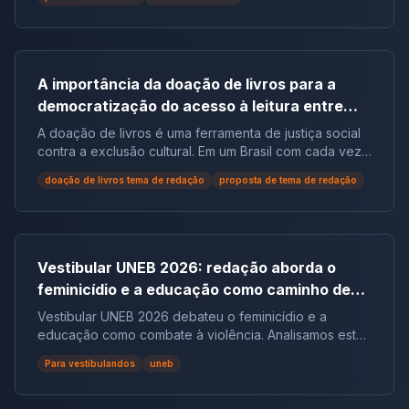
A importância da doação de livros para a
democratização do acesso à leitura entre
populações em situação de vulnerabilidade
A doação de livros é uma ferramenta de justiça social
social no Brasil | Tema de Redação
contra a exclusão cultural. Em um Brasil com cada vez
mais não leitores, ela democratiza o acesso ao
doação de livros tema de redação
proposta de tema de redação
conhecimento e reduz desigualdades.
Vestibular UNEB 2026: redação aborda o
feminicídio e a educação como caminho de
combate à violência
Vestibular UNEB 2026 debateu o feminicídio e a
educação como combate à violência. Analisamos este
tema crucial que desafiou milhares e te preparamos
Para vestibulandos
uneb
para futuras pautas sociais.