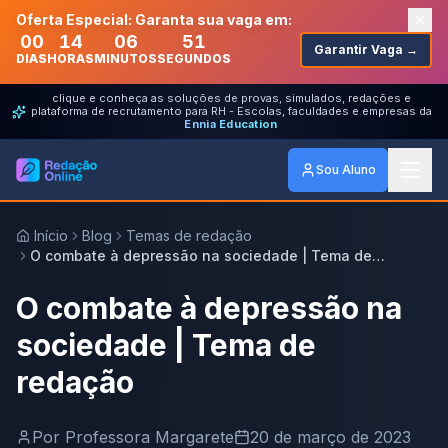
Oferta Especial: Garanta sua vaga em:
00
14
06
51
Garantir Vaga →
DIAS
HORAS
MINUTOS
SEGUNDOS
clique e conheça as soluções de provas, simulados, redações e
plataforma de recrutamento para RH - Escolas, faculdades e empresas da
Ennia Education
Sou Aluno
Início
Blog
Temas de redação
O combate à depressão na sociedade | Tema de
redação
O combate à depressão na
sociedade | Tema de
redação
Por
Professora Margarete
20 de março de 2023