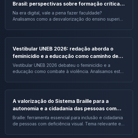
Brasil: perspectivas sobre formação crítica e
influência digital |Tema de redação
Na era digital, vale a pena fazer faculdade?
Analisamos como a desvalorização do ensino superior
impacta a formação crítica dos jovens e o futuro do
Brasil.
Vestibular UNEB 2026: redação aborda o
feminicídio e a educação como caminho de
combate à violência
Vestibular UNEB 2026 debateu o feminicídio e a
educação como combate à violência. Analisamos este
tema crucial que desafiou milhares e te preparamos
para futuras pautas sociais.
A valorização do Sistema Braille para a
autonomia e a cidadania das pessoas com
deficiência visual no Brasil |Tema de redação
Braille: ferramenta essencial para inclusão e cidadania
de pessoas com deficiência visual. Tema relevante em
vestibulares e no ENEM.