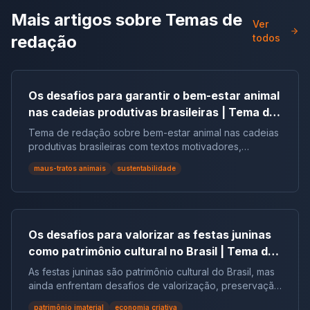
Mais artigos sobre
Temas de
Ver
redação
todos
Os desafios para garantir o bem-estar animal
nas cadeias produtivas brasileiras | Tema de
redação
Tema de redação sobre bem-estar animal nas cadeias
produtivas brasileiras com textos motivadores,
repertórios, argumentos e modelos.
maus-tratos animais
sustentabilidade
Os desafios para valorizar as festas juninas
como patrimônio cultural no Brasil | Tema de
redação
As festas juninas são patrimônio cultural do Brasil, mas
ainda enfrentam desafios de valorização, preservação
e reconhecimento social.
patrimônio imaterial
economia criativa