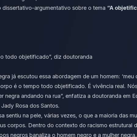
o dissertativo-argumentativo
sobre o tema
“A objetif
 todo objetificado”, diz doutoranda
egra já escutou essa abordagem de um homem: ‘meu d
corpo é o tempo todo objetificado. É vivência real. 
er negra andando na rua”, enfatiza a doutoranda em 
, Jady Rosa dos Santos.
 sentiu na pele, várias vezes, o que a maioria das m
us corpos. Dentro do contexto do racismo estrutural do
pos negros banaliza o homem negro e a mulher negra,