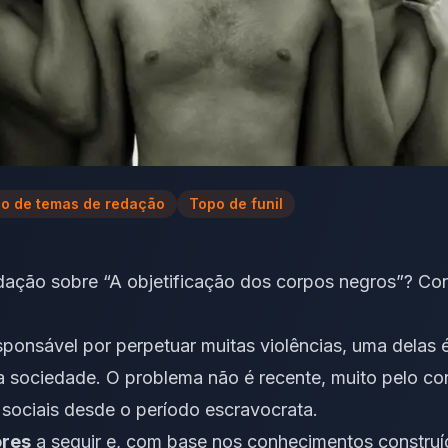
o de temas de redação
Topo de funil
dação sobre “A objetificação dos corpos negros”? Co
esponsável por perpetuar muitas violências, uma delas 
sociedade. O problema não é recente, muito pelo cont
s sociais desde o período escravocrata.
ores
a seguir e, com base nos conhecimentos construí