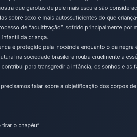
stra que garotas de pele mais escura são considera
as sobre sexo e mais autossuficientes do que criança
rocesso de “adultização”, sofrido principalmente por m
infantil da criança.
nca é protegido pela inocência enquanto o da negra 
utural na sociedade brasileira rouba cruelmente a ess
 contribui para transgredir a infância, os sonhos e as f
 p
r
ecisamos falar sobre a objetificação dos corpos d
tirar o chapéu”