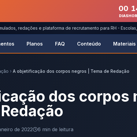
00
1
DIAS
HO
imulados, redações e plataforma de recrutamento para RH - Escola
entos
Planos
FAQ
Conteúdo
Materiais
ação
A objetificação dos corpos negros | Tema de Redação
ficação dos corpos 
 Redação
janeiro de 2022
6
min de leitura