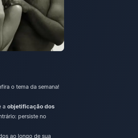
nfira o tema da semana!
é a
objetificação dos
rário: persiste no
dos ao longo de sua