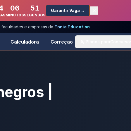
4
06
51
Garantir Vaga →
RAS
MINUTOS
SEGUNDOS
s, faculdades e empresas da
Ennia Education
Calculadora
Correção
Planos para
Concurso
negros |