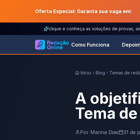
Oferta Especial: Garanta sua vaga em:
clique e conheça as soluções de provas, s
Como Funciona
Depoim
Início
Blog
Temas de red
A objeti
Tema de
Por
Marina Dias
31 de 