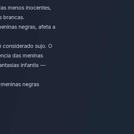
das menos inocentes,
s brancas.
eninas negras, afeta a
é considerado sujo. O
ência das meninas
antasias infantis —
e meninas negras