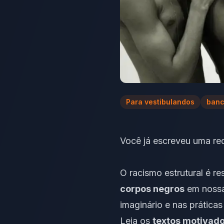
Para vestibulandos
banc
Você já escreveu uma re
O racismo estrutural é r
corpos negros
em nossa 
imaginário e nas prática
Leia os
textos motivad