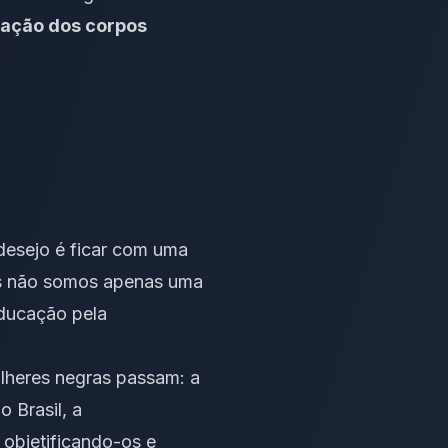
icação dos corpos
esejo é ficar com uma
Nós não somos apenas uma
Educação pela
ulheres negras passam: a
 Brasil, a
 objetificando-os e