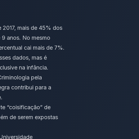
 e 2017, mais de 45% dos
té 9 anos. No mesmo
ercentual cai mais de 7%.
esses dados, mas é
lusive na infância.
Criminologia pela
gra contribui para a
.
te “coisificação” de
além de serem expostas
Universidade