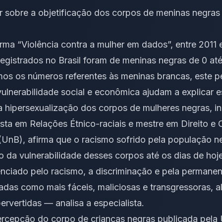
ar sobre a objetificação dos corpos de meninas negras
ma “Violência contra a mulher em dados”, entre 2011
registrados no Brasil foram de meninas negras de 0 a
os os números referentes às meninas brancas, este p
 vulnerabilidade social e econômica ajudam a explicar 
a hipersexualização dos corpos de mulheres negras, inc
ista em Relações Étnico-raciais e mestre em Direito e 
 (UnB), afirma que o racismo sofrido pela população ne
o da vulnerabilidade desses corpos até os dias de hoje
nciado pelo racismo, a discriminação e pela permanen
adas como mais fáceis, maliciosas e transgressoras, 
rvertidas — analisa a especialista.
rcepção do corpo de crianças negras publicada pela 