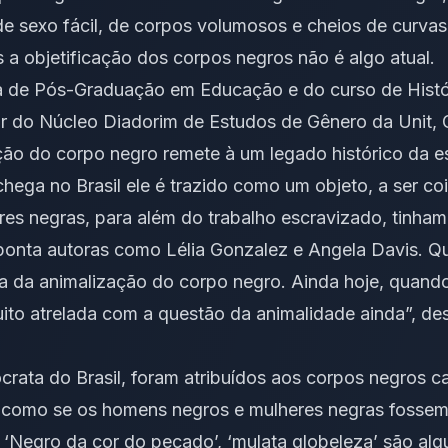
 sexo fácil, de corpos volumosos e cheios de curvas
a objetificação dos corpos negros não é algo atual.
 de Pós-Graduação em Educação e do curso de Histó
r do Núcleo Diadorim de Estudos de Gênero da Unit, G
ação do corpo negro remete à um legado histórico da e
ega no Brasil ele é trazido como um objeto, a ser co
s negras, para além do trabalho escravizado, tinham
ponta autoras como Lélia Gonzalez e Angela Davis. Q
ala da animalização do corpo negro. Ainda hoje, quando
muito atrelada com a questão da animalidade ainda”, de
rata do Brasil, foram atribuídos aos corpos negros ca
 como se os homens negros e mulheres negras fossem
 ‘Negro da cor do pecado’, ‘mulata globeleza’ são al