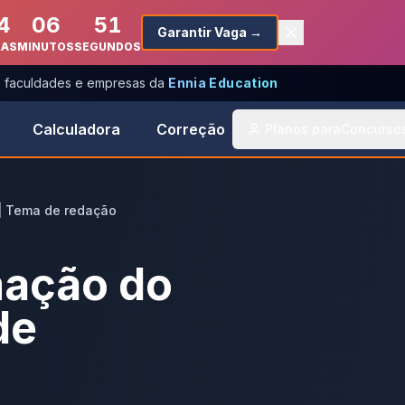
4
06
51
Garantir Vaga →
RAS
MINUTOS
SEGUNDOS
s, faculdades e empresas da
Ennia Education
Calculadora
Correção
Planos para
Concurso
 | Tema de redação
rmação do
de