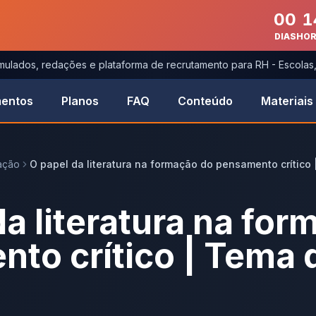
00
1
DIAS
HO
imulados, redações e plataforma de recrutamento para RH - Escola
entos
Planos
FAQ
Conteúdo
Materiais
ação
O papel da literatura na formação do pensamento crítico
da literatura na fo
to crítico | Tema 