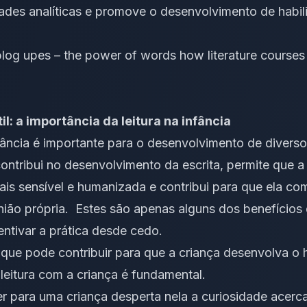
idades analíticas e promove o desenvolvimento de hab
blog upes – the power of words how literature courses cu
l: a importância da leitura na infância
infância é importante para o desenvolvimento de divers
ontribui no desenvolvimento da escrita, permite que a
s sensível e humanizada e contribui para que ela com
ião própria. Estes são apenas alguns dos benefícios da
entivar a prática desde cedo.
que pode contribuir para que a criança desenvolva o há
e leitura com a criança é fundamental.
er para uma criança desperta nela a curiosidade acerc