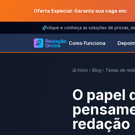
Oferta Especial: Garanta sua vaga em:
clique e conheça as soluções de provas, s
Como Funciona
Depoim
Início
Blog
Temas de red
O papel 
pensamen
redação