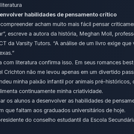
literatura
esenvolver habilidades de pensamento crítico
 compreender acham muito mais fácil pensar criticame
r”, escreve a autora da história, Meghan Moll, profess
CT da Varsity Tutors. “A análise de um livro exige que
exas.”
a com literatura confirma isso. Em seus romances best-
el Crichton não me levou apenas em um divertido pas
ndeu minha paixão infantil por animais pré-históricos,
alimenta continuamente minha criatividade.
udar os alunos a desenvolver as habilidades de pensame
 que faltam aos graduados universitários de hoje.
presidente do conselho estudantil da Escola Secundá