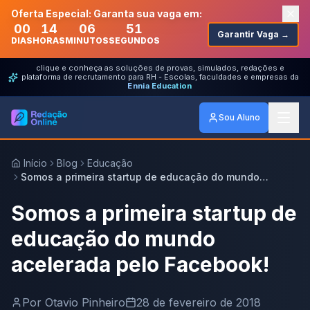
Oferta Especial: Garanta sua vaga em:
00
14
06
51
Garantir Vaga →
DIAS
HORAS
MINUTOS
SEGUNDOS
clique e conheça as soluções de provas, simulados, redações e
plataforma de recrutamento para RH - Escolas, faculdades e empresas da
Ennia Education
Sou Aluno
Início
Blog
Educação
Somos a primeira startup de educação do mundo
acelerada pelo Facebook!
Somos a primeira startup de
educação do mundo
acelerada pelo Facebook!
Por
Otavio Pinheiro
28 de fevereiro de 2018