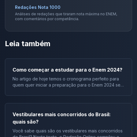
Redações Nota 1000
Análises de redações que tiraram nota máxima no ENEM,
com comentários por competência.
Leia também
Como começar a estudar para o Enem 2024?
No artigo de hoje temos o cronograma perfeito para
quem quer iniciar a preparação para o Enem 2024 sem
afobação. E do zero! Você vai ver dicas comprovadas
para dar conta de todas as disciplinas. Imagine estudar
com a calma inabalável de um sábio, navegando pelas
suas apostilas com foco total, mantendo uma rotina do
Vestibulares mais concorridos do Brasil:
começo ao fim! Como começar a preparação desse
quais são?
jeito para o Enem 2024? Role a tela mais um pouquinho
e vamos começar com quanto tempo diário você
Você sabe quais são os vestibulares mais concorridos
precisa dedicar nessa jornada para enfrentar as
do Brasil? Neste texto, o Redação Online compilou os