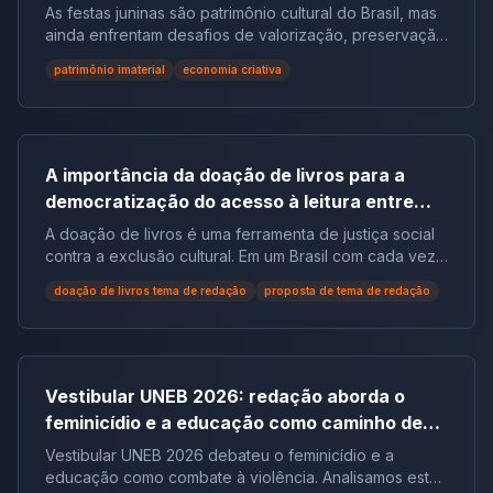
redação
As festas juninas são patrimônio cultural do Brasil, mas
ainda enfrentam desafios de valorização, preservação
e reconhecimento social.
patrimônio imaterial
economia criativa
A importância da doação de livros para a
democratização do acesso à leitura entre
populações em situação de vulnerabilidade
A doação de livros é uma ferramenta de justiça social
social no Brasil | Tema de Redação
contra a exclusão cultural. Em um Brasil com cada vez
mais não leitores, ela democratiza o acesso ao
doação de livros tema de redação
proposta de tema de redação
conhecimento e reduz desigualdades.
Vestibular UNEB 2026: redação aborda o
feminicídio e a educação como caminho de
combate à violência
Vestibular UNEB 2026 debateu o feminicídio e a
educação como combate à violência. Analisamos este