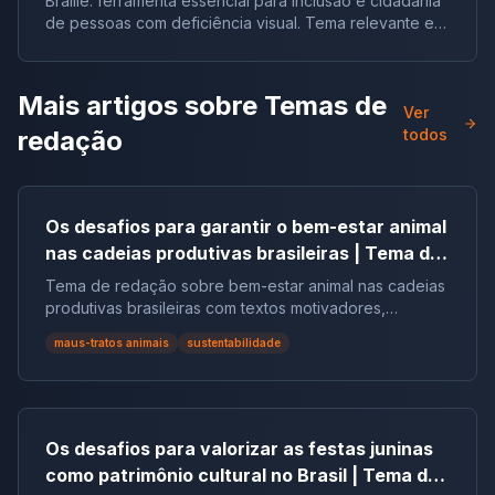
Braille: ferramenta essencial para inclusão e cidadania
de pessoas com deficiência visual. Tema relevante em
vestibulares e no ENEM.
Mais artigos sobre
Temas de
Ver
redação
todos
Os desafios para garantir o bem-estar animal
nas cadeias produtivas brasileiras | Tema de
redação
Tema de redação sobre bem-estar animal nas cadeias
produtivas brasileiras com textos motivadores,
repertórios, argumentos e modelos.
maus-tratos animais
sustentabilidade
Os desafios para valorizar as festas juninas
como patrimônio cultural no Brasil | Tema de