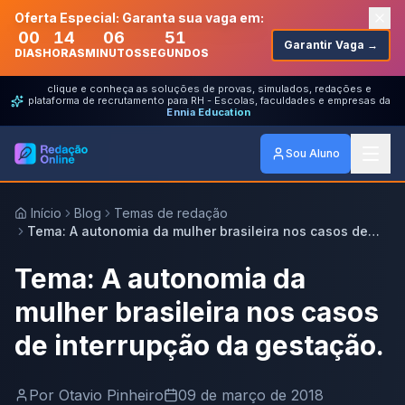
Oferta Especial: Garanta sua vaga em:
00
14
06
51
Garantir Vaga →
DIAS
HORAS
MINUTOS
SEGUNDOS
clique e conheça as soluções de provas, simulados, redações e
plataforma de recrutamento para RH - Escolas, faculdades e empresas da
Ennia Education
Sou Aluno
Início
Blog
Temas de redação
Tema: A autonomia da mulher brasileira nos casos de
interrupção da gestação.
Tema: A autonomia da
mulher brasileira nos casos
de interrupção da gestação.
Por
Otavio Pinheiro
09 de março de 2018