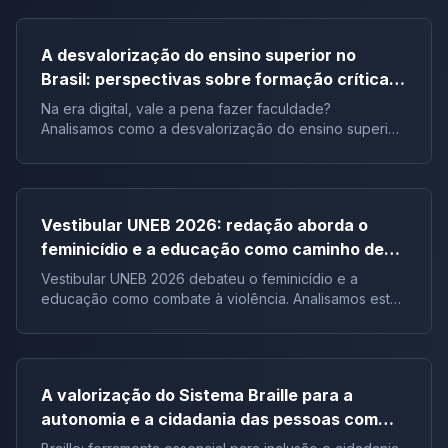
A desvalorização do ensino superior no
Brasil: perspectivas sobre formação crítica e
influência digital |Tema de redação
Na era digital, vale a pena fazer faculdade?
Analisamos como a desvalorização do ensino superior
impacta a formação crítica dos jovens e o futuro do
Brasil.
Vestibular UNEB 2026: redação aborda o
feminicídio e a educação como caminho de
combate à violência
Vestibular UNEB 2026 debateu o feminicídio e a
educação como combate à violência. Analisamos este
tema crucial que desafiou milhares e te preparamos
para futuras pautas sociais.
A valorização do Sistema Braille para a
autonomia e a cidadania das pessoas com
deficiência visual no Brasil |Tema de redação