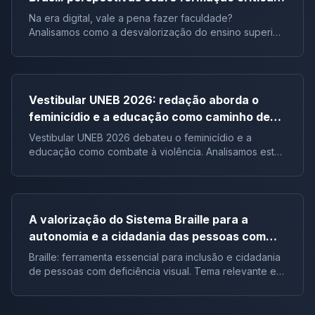
influência digital |Tema de redação
Na era digital, vale a pena fazer faculdade?
Analisamos como a desvalorização do ensino superior
impacta a formação crítica dos jovens e o futuro do
Brasil.
Vestibular UNEB 2026: redação aborda o
feminicídio e a educação como caminho de
combate à violência
Vestibular UNEB 2026 debateu o feminicídio e a
educação como combate à violência. Analisamos este
tema crucial que desafiou milhares e te preparamos
para futuras pautas sociais.
A valorização do Sistema Braille para a
autonomia e a cidadania das pessoas com
deficiência visual no Brasil |Tema de redação
Braille: ferramenta essencial para inclusão e cidadania
de pessoas com deficiência visual. Tema relevante em
vestibulares e no ENEM.