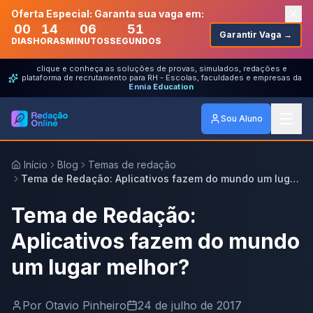
Oferta Especial: Garanta sua vaga em:
00
14
06
51
Garantir Vaga →
DIAS
HORAS
MINUTOS
SEGUNDOS
clique e conheça as soluções de provas, simulados, redações e
plataforma de recrutamento para RH - Escolas, faculdades e empresas da
Ennia Education
Sou Aluno
Início
Blog
Temas de redação
Tema de Redação: Aplicativos fazem do mundo um lugar
melhor?
Tema de Redação:
Aplicativos fazem do mundo
um lugar melhor?
Por
Otavio Pinheiro
24 de julho de 2017