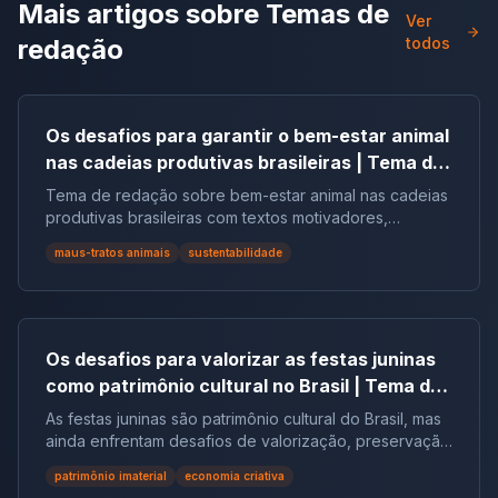
Mais artigos sobre
Temas de
Ver
redação
todos
Os desafios para garantir o bem-estar animal
nas cadeias produtivas brasileiras | Tema de
redação
Tema de redação sobre bem-estar animal nas cadeias
produtivas brasileiras com textos motivadores,
repertórios, argumentos e modelos.
maus-tratos animais
sustentabilidade
Os desafios para valorizar as festas juninas
como patrimônio cultural no Brasil | Tema de
redação
As festas juninas são patrimônio cultural do Brasil, mas
ainda enfrentam desafios de valorização, preservação
e reconhecimento social.
patrimônio imaterial
economia criativa