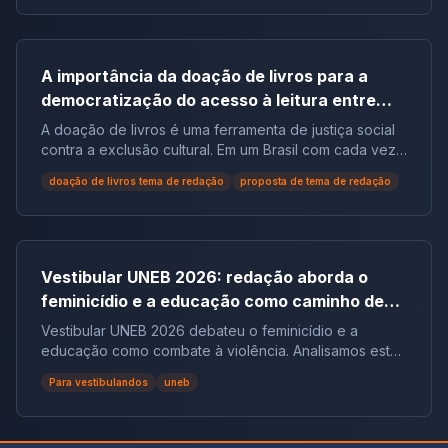
A importância da doação de livros para a
democratização do acesso à leitura entre
populações em situação de vulnerabilidade
A doação de livros é uma ferramenta de justiça social
social no Brasil | Tema de Redação
contra a exclusão cultural. Em um Brasil com cada vez
mais não leitores, ela democratiza o acesso ao
doação de livros tema de redação
proposta de tema de redação
conhecimento e reduz desigualdades.
Vestibular UNEB 2026: redação aborda o
feminicídio e a educação como caminho de
combate à violência
Vestibular UNEB 2026 debateu o feminicídio e a
educação como combate à violência. Analisamos este
tema crucial que desafiou milhares e te preparamos
Para vestibulandos
uneb
para futuras pautas sociais.