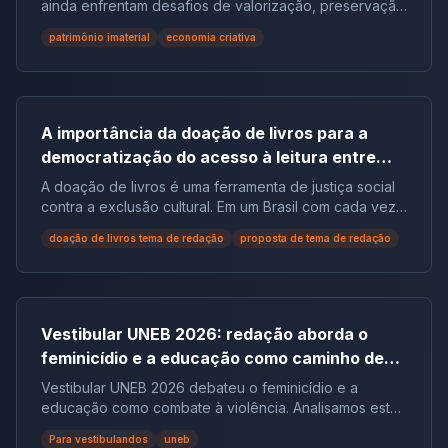
ainda enfrentam desafios de valorização, preservação
e reconhecimento social.
patrimônio imaterial
economia criativa
A importância da doação de livros para a
democratização do acesso à leitura entre
populações em situação de vulnerabilidade
A doação de livros é uma ferramenta de justiça social
social no Brasil | Tema de Redação
contra a exclusão cultural. Em um Brasil com cada vez
mais não leitores, ela democratiza o acesso ao
doação de livros tema de redação
proposta de tema de redação
conhecimento e reduz desigualdades.
Vestibular UNEB 2026: redação aborda o
feminicídio e a educação como caminho de
combate à violência
Vestibular UNEB 2026 debateu o feminicídio e a
educação como combate à violência. Analisamos este
tema crucial que desafiou milhares e te preparamos
Para vestibulandos
uneb
para futuras pautas sociais.