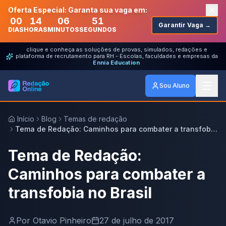
Oferta Especial: Garanta sua vaga em:
00
14
06
51
Garantir Vaga →
DIAS
HORAS
MINUTOS
SEGUNDOS
clique e conheça as soluções de provas, simulados, redações e
plataforma de recrutamento para RH - Escolas, faculdades e empresas da
Ennia Education
Sou Aluno
Início
Blog
Temas de redação
Tema de Redação: Caminhos para combater a transfobia
no Brasil
Tema de Redação:
Caminhos para combater a
transfobia no Brasil
Por
Otavio Pinheiro
27 de julho de 2017