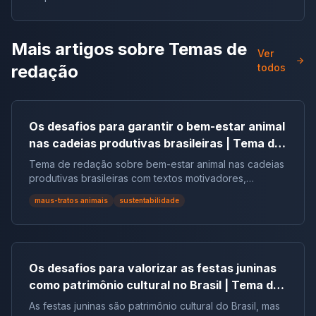
vestibulares e no ENEM.
Mais artigos sobre
Temas de
Ver
redação
todos
Os desafios para garantir o bem-estar animal
nas cadeias produtivas brasileiras | Tema de
redação
Tema de redação sobre bem-estar animal nas cadeias
produtivas brasileiras com textos motivadores,
repertórios, argumentos e modelos.
maus-tratos animais
sustentabilidade
Os desafios para valorizar as festas juninas
como patrimônio cultural no Brasil | Tema de
redação
As festas juninas são patrimônio cultural do Brasil, mas