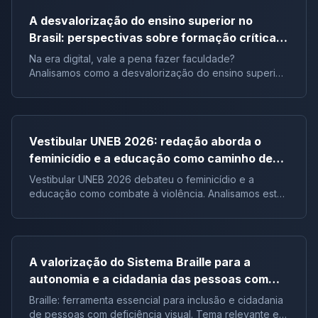
A desvalorização do ensino superior no
Brasil: perspectivas sobre formação crítica e
influência digital |Tema de redação
Na era digital, vale a pena fazer faculdade?
Analisamos como a desvalorização do ensino superior
impacta a formação crítica dos jovens e o futuro do
Brasil.
Vestibular UNEB 2026: redação aborda o
feminicídio e a educação como caminho de
combate à violência
Vestibular UNEB 2026 debateu o feminicídio e a
educação como combate à violência. Analisamos este
tema crucial que desafiou milhares e te preparamos
para futuras pautas sociais.
A valorização do Sistema Braille para a
autonomia e a cidadania das pessoas com
deficiência visual no Brasil |Tema de redação
Braille: ferramenta essencial para inclusão e cidadania
de pessoas com deficiência visual. Tema relevante em