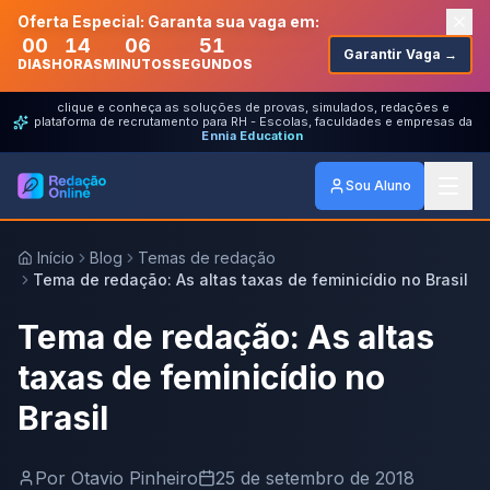
Oferta Especial: Garanta sua vaga em:
00
14
06
51
Garantir Vaga →
DIAS
HORAS
MINUTOS
SEGUNDOS
clique e conheça as soluções de provas, simulados, redações e
plataforma de recrutamento para RH - Escolas, faculdades e empresas da
Ennia Education
Sou Aluno
Início
Blog
Temas de redação
Tema de redação: As altas taxas de feminicídio no Brasil
Tema de redação: As altas
taxas de feminicídio no
Brasil
Por
Otavio Pinheiro
25 de setembro de 2018