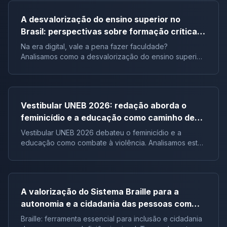
A desvalorização do ensino superior no
Brasil: perspectivas sobre formação crítica e
influência digital |Tema de redação
Na era digital, vale a pena fazer faculdade?
Analisamos como a desvalorização do ensino superior
impacta a formação crítica dos jovens e o futuro do
Brasil.
Vestibular UNEB 2026: redação aborda o
feminicídio e a educação como caminho de
combate à violência
Vestibular UNEB 2026 debateu o feminicídio e a
educação como combate à violência. Analisamos este
tema crucial que desafiou milhares e te preparamos
para futuras pautas sociais.
A valorização do Sistema Braille para a
autonomia e a cidadania das pessoas com
deficiência visual no Brasil |Tema de redação
Braille: ferramenta essencial para inclusão e cidadania