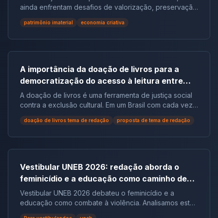
ainda enfrentam desafios de valorização, preservação
e reconhecimento social.
patrimônio imaterial
economia criativa
A importância da doação de livros para a
democratização do acesso à leitura entre
populações em situação de vulnerabilidade
A doação de livros é uma ferramenta de justiça social
social no Brasil | Tema de Redação
contra a exclusão cultural. Em um Brasil com cada vez
mais não leitores, ela democratiza o acesso ao
doação de livros tema de redação
proposta de tema de redação
conhecimento e reduz desigualdades.
Vestibular UNEB 2026: redação aborda o
feminicídio e a educação como caminho de
combate à violência
Vestibular UNEB 2026 debateu o feminicídio e a
educação como combate à violência. Analisamos este
tema crucial que desafiou milhares e te preparamos
Para vestibulandos
uneb