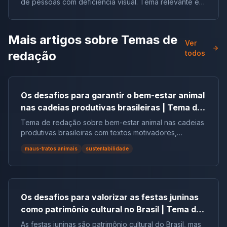
de pessoas com deficiência visual. Tema relevante em
vestibulares e no ENEM.
Mais artigos sobre
Temas de
Ver
redação
todos
Os desafios para garantir o bem-estar animal
nas cadeias produtivas brasileiras | Tema de
redação
Tema de redação sobre bem-estar animal nas cadeias
produtivas brasileiras com textos motivadores,
repertórios, argumentos e modelos.
maus-tratos animais
sustentabilidade
Os desafios para valorizar as festas juninas
como patrimônio cultural no Brasil | Tema de
redação
As festas juninas são patrimônio cultural do Brasil, mas