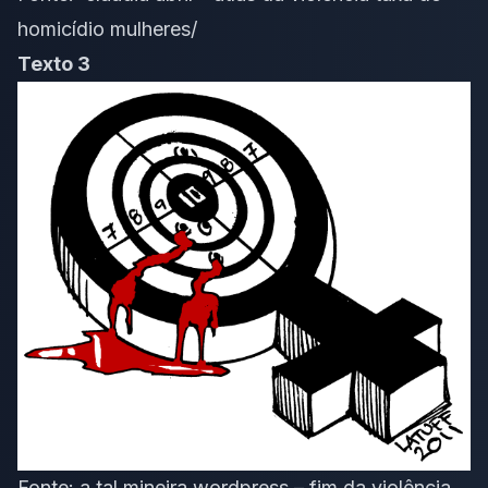
homicídio mulheres/
Texto 3
Fonte:
a tal mineira wordpress – fim da violência