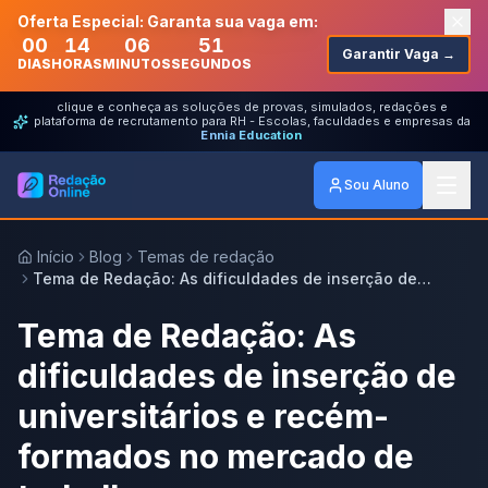
Oferta Especial: Garanta sua vaga em:
00
14
06
51
Garantir Vaga →
DIAS
HORAS
MINUTOS
SEGUNDOS
clique e conheça as soluções de provas, simulados, redações e
plataforma de recrutamento para RH - Escolas, faculdades e empresas da
Ennia Education
Sou Aluno
Início
Blog
Temas de redação
Tema de Redação: As dificuldades de inserção de
universitários e recém-formados no mercado de trabalho
Tema de Redação: As
dificuldades de inserção de
universitários e recém-
formados no mercado de