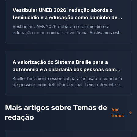
Vestibular UNEB 2026: redação aborda o
feminicídio e a educação como caminho de
combate à violência
Vestibular UNEB 2026 debateu o feminicídio e a
educação como combate à violência. Analisamos este
tema crucial que desafiou milhares e te preparamos
para futuras pautas sociais.
A valorização do Sistema Braille para a
autonomia e a cidadania das pessoas com
deficiência visual no Brasil |Tema de redação
Braille: ferramenta essencial para inclusão e cidadania
de pessoas com deficiência visual. Tema relevante em
vestibulares e no ENEM.
Mais artigos sobre
Temas de
Ver
redação
todos