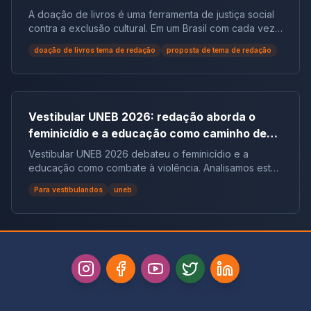
populações em situação de vulnerabilidade
A doação de livros é uma ferramenta de justiça social
social no Brasil | Tema de Redação
contra a exclusão cultural. Em um Brasil com cada vez
mais não leitores, ela democratiza o acesso ao
doação de livros tema de redação
proposta de tema de redação
conhecimento e reduz desigualdades.
Vestibular UNEB 2026: redação aborda o
feminicídio e a educação como caminho de
combate à violência
Vestibular UNEB 2026 debateu o feminicídio e a
educação como combate à violência. Analisamos este
tema crucial que desafiou milhares e te preparamos
Para vestibulandos
uneb
para futuras pautas sociais.