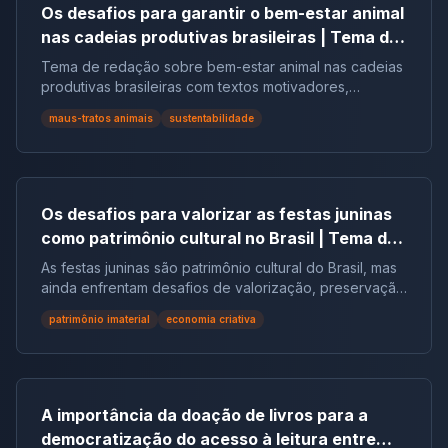
Os desafios para garantir o bem-estar animal
nas cadeias produtivas brasileiras | Tema de
redação
Tema de redação sobre bem-estar animal nas cadeias
produtivas brasileiras com textos motivadores,
repertórios, argumentos e modelos.
maus-tratos animais
sustentabilidade
Os desafios para valorizar as festas juninas
como patrimônio cultural no Brasil | Tema de
redação
As festas juninas são patrimônio cultural do Brasil, mas
ainda enfrentam desafios de valorização, preservação
e reconhecimento social.
patrimônio imaterial
economia criativa
A importância da doação de livros para a
democratização do acesso à leitura entre