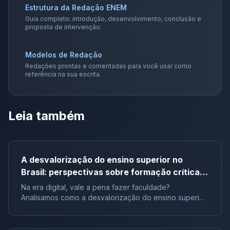
Estrutura da Redação ENEM
Guia completo: introdução, desenvolvimento, conclusão e
proposta de intervenção.
Modelos de Redação
Redações prontas e comentadas para você usar como
referência na sua escrita.
Leia também
A desvalorização do ensino superior no
Brasil: perspectivas sobre formação crítica e
influência digital |Tema de redação
Na era digital, vale a pena fazer faculdade?
Analisamos como a desvalorização do ensino superior
impacta a formação crítica dos jovens e o futuro do
Brasil.