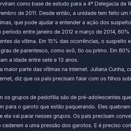
erviram como base de estudo para a 4ª Delegacia de R
embro de 2011. Desde então, a unidade tem feito um l
imas, que pode ajudar a entender a ação dos suspeito
o período entre janeiro de 2012 e março de 2014, 60%
ntes da vítima. Em 15% das ocorrências, o suspeito e
 grau de parentesco, como avô, tio ou primo. Em 80% 
m a idade entre sete e 13 anos.
maior parte das vítimas na internet. Juliana Cunha, 
rnet, diz que os pais precisam falar com os filhos so
m os grupos de pedofilia são de pré-adolescentes que
m para o garoto que estão paquerando. Eles quebra
e ela vai parar nesses grupos. Os pais precisam conve
 cederem a uma pressão dos garotos. E é preciso co