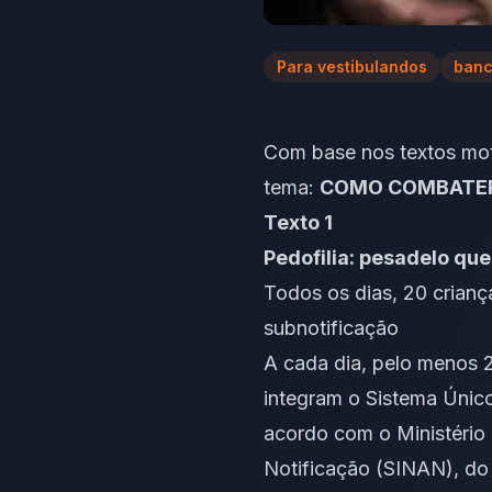
Para vestibulandos
banc
Com base nos textos mot
tema:
COMO COMBATER 
Texto 1
Pedofilia: pesadelo qu
Todos os dias, 20 crianç
subnotificação
A cada dia, pelo menos 2
integram o Sistema Único
acordo com o Ministério
Notificação (SINAN), do 