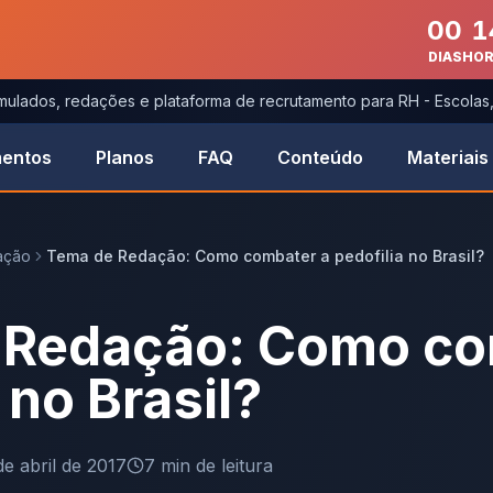
00
1
DIAS
HO
imulados, redações e plataforma de recrutamento para RH - Escola
entos
Planos
FAQ
Conteúdo
Materiais
ação
Tema de Redação: Como combater a pedofilia no Brasil?
 Redação: Como co
 no Brasil?
de abril de 2017
7
min de leitura