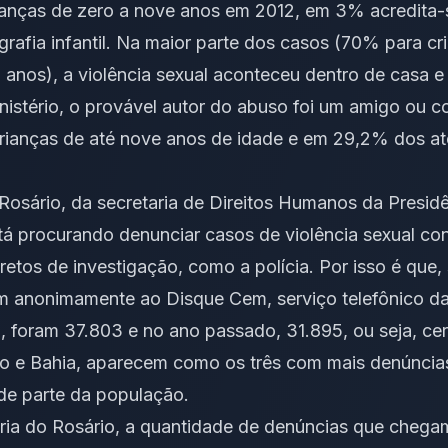
rianças de zero a nove anos em 2012, em 3% acredita
rafia infantil. Na maior parte dos casos (70% para c
 anos), a violência sexual aconteceu dentro de casa e
istério, o provável autor do abuso foi um amigo ou c
rianças de até nove anos de idade e em 29,2% dos at
 Rosário, da secretaria de Direitos Humanos da Presid
á procurando denunciar casos de violência sexual con
retos de investigação, como a polícia. Por isso é que
 anonimamente ao Disque Cem, serviço telefônico da s
 foram 37.803 e no ano passado, 31.895, ou seja, cer
io e Bahia, aparecem como os três com mais denúncias
e parte da população.
ria do Rosário, a quantidade de denúncias que cheg