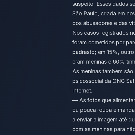
suspeito. Esses dados s
São Paulo, criada em nov
dos abusadores e das vít
Nos casos registrados n
foram cometidos por pare
padrasto; em 15%, outro
eram meninas e 60% tinha
As meninas também são a 
psicossocial da ONG Safe
internet.
— As fotos que alimenta
ou pouca roupa e manda
a enviar a imagem até qu
com as meninas para não