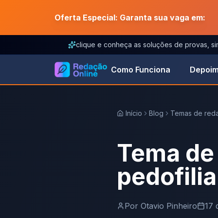
Oferta Especial: Garanta sua vaga em:
clique e conheça as soluções de provas, s
Como Funciona
Depoim
Início
Blog
Temas de red
Tema de
pedofilia
Por
Otavio Pinheiro
17 