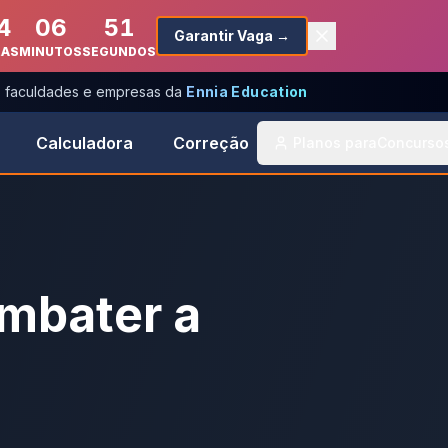
4
06
51
Garantir Vaga →
RAS
MINUTOS
SEGUNDOS
s, faculdades e empresas da
Ennia Education
Calculadora
Correção
Planos para
Concurso
mbater a