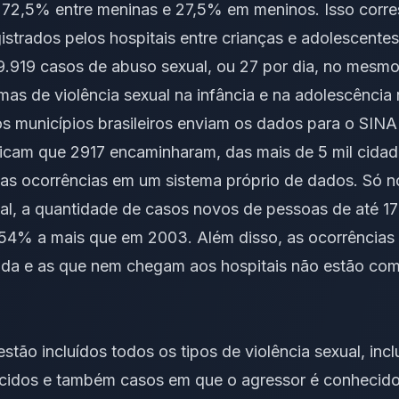
do 72,5% entre meninas e 27,5% em meninos. Isso cor
istrados pelos hospitais entre crianças e adolescente
9.919 casos de abuso sexual, ou 27 por dia, no mesmo
mas de violência sexual na infância e na adolescência 
os municípios brasileiros enviam os dados para o SIN
dicam que 2917 encaminharam, das mais de 5 mil cidad
 as ocorrências em um sistema próprio de dados. Só no
tal, a quantidade de casos novos de pessoas de até 1
54% a mais que em 2003. Além disso, as ocorrências
vada e as que nem chegam aos hospitais não estão c
ão incluídos todos os tipos de violência sexual, incl
idos e também casos em que o agressor é conhecido 