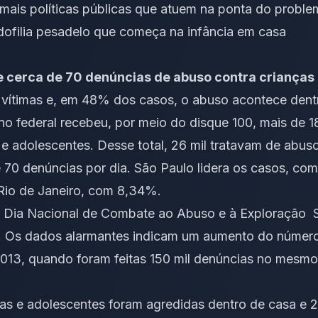
r mais políticas públicas que atuem na ponta do probl
ofilia pesadelo que começa na infância em casa
 cerca de 70 denúncias de abuso contra crianças 
 vítimas e, em 48% dos casos, o abuso acontece dent
o federal recebeu, por meio do disque 100, mais de 1
 e adolescentes. Desse total, 26 mil tratavam de abus
70 denúncias por dia. São Paulo lidera os casos, co
Rio de Janeiro, com 8,34%.
 é Dia Nacional de Combate ao Abuso e à Exploração 
s. Os dados alarmantes indicam um aumento do númer
13, quando foram feitas 150 mil denúncias no mesmo 
ças e adolescentes foram agredidas dentro de casa e 