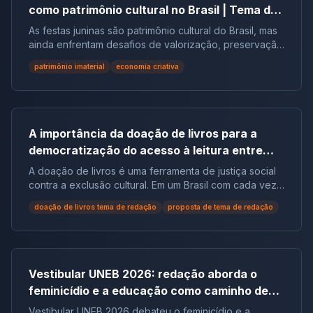
como patrimônio cultural no Brasil | Tema de
redação
As festas juninas são patrimônio cultural do Brasil, mas
ainda enfrentam desafios de valorização, preservação
e reconhecimento social.
patrimônio imaterial
economia criativa
A importância da doação de livros para a
democratização do acesso à leitura entre
populações em situação de vulnerabilidade
A doação de livros é uma ferramenta de justiça social
social no Brasil | Tema de Redação
contra a exclusão cultural. Em um Brasil com cada vez
mais não leitores, ela democratiza o acesso ao
doação de livros tema de redação
proposta de tema de redação
conhecimento e reduz desigualdades.
Vestibular UNEB 2026: redação aborda o
feminicídio e a educação como caminho de
combate à violência
Vestibular UNEB 2026 debateu o feminicídio e a