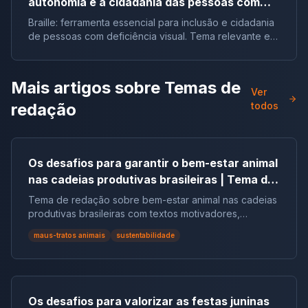
autonomia e a cidadania das pessoas com
deficiência visual no Brasil |Tema de redação
Braille: ferramenta essencial para inclusão e cidadania
de pessoas com deficiência visual. Tema relevante em
vestibulares e no ENEM.
Mais artigos sobre
Temas de
Ver
redação
todos
Os desafios para garantir o bem-estar animal
nas cadeias produtivas brasileiras | Tema de
redação
Tema de redação sobre bem-estar animal nas cadeias
produtivas brasileiras com textos motivadores,
repertórios, argumentos e modelos.
maus-tratos animais
sustentabilidade
Os desafios para valorizar as festas juninas