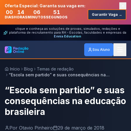
Oferta Especial: Garanta sua vaga em:
00
14
06
51
Garantir Vaga →
DIAS
HORAS
MINUTOS
SEGUNDOS
clique e conheça as soluções de provas, simulados, redações e
plataforma de recrutamento para RH - Escolas, faculdades e empresas da
Ennia Education
Sou Aluno
Início
Blog
Temas de redação
“Escola sem partido” e suas consequências na
educação brasileira
“Escola sem partido” e suas
consequências na educação
brasileira
Por
Otavio Pinheiro
29 de março de 2018