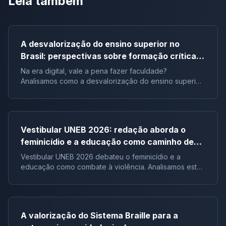
Leia também
A desvalorização do ensino superior no
Brasil: perspectivas sobre formação crítica e
influência digital |Tema de redação
Na era digital, vale a pena fazer faculdade?
Analisamos como a desvalorização do ensino superior
impacta a formação crítica dos jovens e o futuro do
Brasil.
Vestibular UNEB 2026: redação aborda o
feminicídio e a educação como caminho de
combate à violência
Vestibular UNEB 2026 debateu o feminicídio e a
educação como combate à violência. Analisamos este
tema crucial que desafiou milhares e te preparamos
para futuras pautas sociais.
A valorização do Sistema Braille para a