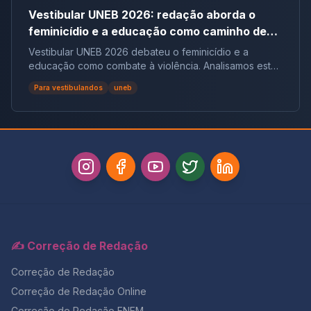
Vestibular UNEB 2026: redação aborda o
feminicídio e a educação como caminho de
combate à violência
Vestibular UNEB 2026 debateu o feminicídio e a
educação como combate à violência. Analisamos este
tema crucial que desafiou milhares e te preparamos
Para vestibulandos
uneb
para futuras pautas sociais.
✍️ Correção de Redação
Correção de Redação
Correção de Redação Online
Correção de Redação ENEM