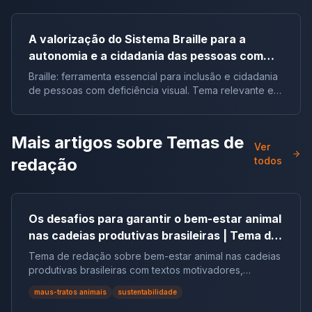
A valorização do Sistema Braille para a
autonomia e a cidadania das pessoas com
deficiência visual no Brasil |Tema de redação
Braille: ferramenta essencial para inclusão e cidadania
de pessoas com deficiência visual. Tema relevante em
vestibulares e no ENEM.
Mais artigos sobre
Temas de
Ver
redação
todos
Os desafios para garantir o bem-estar animal
nas cadeias produtivas brasileiras | Tema de
redação
Tema de redação sobre bem-estar animal nas cadeias
produtivas brasileiras com textos motivadores,
repertórios, argumentos e modelos.
maus-tratos animais
sustentabilidade