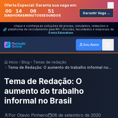
Oferta Especial: Garanta sua vaga em:
00
14
06
51
Garantir Vaga →
DIAS
HORAS
MINUTOS
SEGUNDOS
clique e conheça as soluções de provas, simulados, redações e
plataforma de recrutamento para RH - Escolas, faculdades e empresas da
Ennia Education
Sou Aluno
Início
Blog
Temas de redação
Tema de Redação: O aumento do trabalho informal no
Brasil
Tema de Redação: O
aumento do trabalho
informal no Brasil
Por
Otavio Pinheiro
08 de setembro de 2020