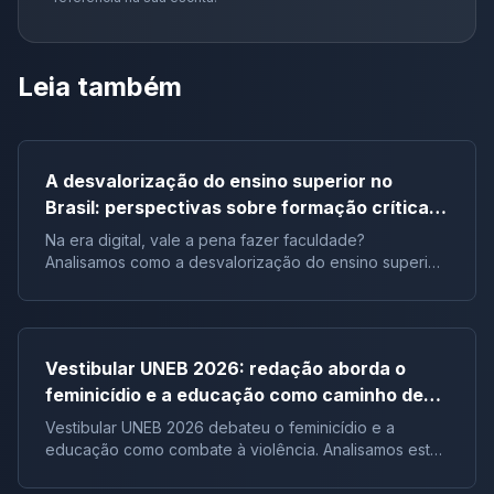
Leia também
A desvalorização do ensino superior no
Brasil: perspectivas sobre formação crítica e
influência digital |Tema de redação
Na era digital, vale a pena fazer faculdade?
Analisamos como a desvalorização do ensino superior
impacta a formação crítica dos jovens e o futuro do
Brasil.
Vestibular UNEB 2026: redação aborda o
feminicídio e a educação como caminho de
combate à violência
Vestibular UNEB 2026 debateu o feminicídio e a
educação como combate à violência. Analisamos este
tema crucial que desafiou milhares e te preparamos
para futuras pautas sociais.