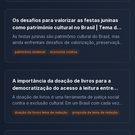
Os desafios para valorizar as festas juninas
como patrimônio cultural no Brasil | Tema de
redação
As festas juninas são patrimônio cultural do Brasil, mas
ainda enfrentam desafios de valorização, preservação
e reconhecimento social.
patrimônio imaterial
economia criativa
A importância da doação de livros para a
democratização do acesso à leitura entre
populações em situação de vulnerabilidade
A doação de livros é uma ferramenta de justiça social
social no Brasil | Tema de Redação
contra a exclusão cultural. Em um Brasil com cada vez
mais não leitores, ela democratiza o acesso ao
doação de livros tema de redação
proposta de tema de redação
conhecimento e reduz desigualdades.