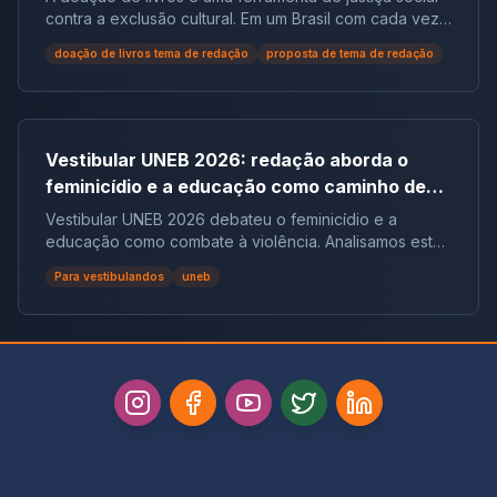
social no Brasil | Tema de Redação
contra a exclusão cultural. Em um Brasil com cada vez
mais não leitores, ela democratiza o acesso ao
doação de livros tema de redação
proposta de tema de redação
conhecimento e reduz desigualdades.
Vestibular UNEB 2026: redação aborda o
feminicídio e a educação como caminho de
combate à violência
Vestibular UNEB 2026 debateu o feminicídio e a
educação como combate à violência. Analisamos este
tema crucial que desafiou milhares e te preparamos
Para vestibulandos
uneb
para futuras pautas sociais.