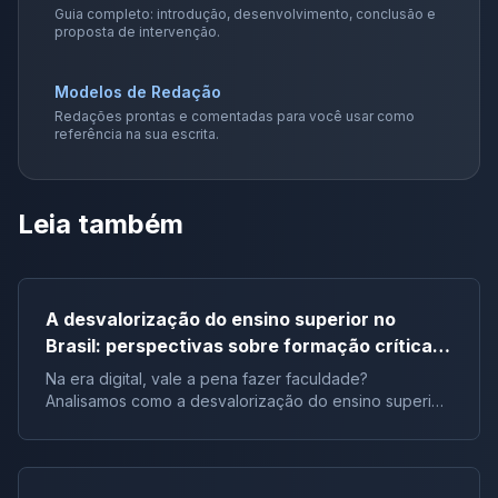
Guia completo: introdução, desenvolvimento, conclusão e
proposta de intervenção.
Modelos de Redação
Redações prontas e comentadas para você usar como
referência na sua escrita.
Leia também
A desvalorização do ensino superior no
Brasil: perspectivas sobre formação crítica e
influência digital |Tema de redação
Na era digital, vale a pena fazer faculdade?
Analisamos como a desvalorização do ensino superior
impacta a formação crítica dos jovens e o futuro do
Brasil.