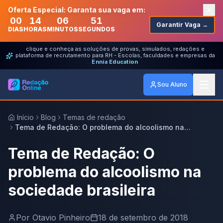
Oferta Especial: Garanta sua vaga em:
00
14
06
51
Garantir Vaga →
DIAS
HORAS
MINUTOS
SEGUNDOS
clique e conheça as soluções de provas, simulados, redações e
plataforma de recrutamento para RH - Escolas, faculdades e empresas da
Ennia Education
Sou Aluno
Início
Blog
Temas de redação
Tema de Redação: O problema do alcoolismo na
sociedade brasileira
Tema de Redação: O
problema do alcoolismo na
sociedade brasileira
Por
Otavio Pinheiro
18 de setembro de 2018