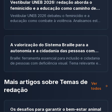
Vestibular UNEB 2026: redação aborda o
feminicídio e a educação como caminho de
combate à violência
Vestibular UNEB 2026 debateu o feminicídio e a
educação como combate à violência. Analisamos este
tema crucial que desafiou milhares e te preparamos
para futuras pautas sociais.
A valorização do Sistema Braille para a
autonomia e a cidadania das pessoas com
deficiência visual no Brasil |Tema de redação
Braille: ferramenta essencial para inclusão e cidadania
de pessoas com deficiência visual. Tema relevante em
vestibulares e no ENEM.
Mais artigos sobre
Temas de
Ver
redação
todos
Os desafios para garantir o bem-estar animal