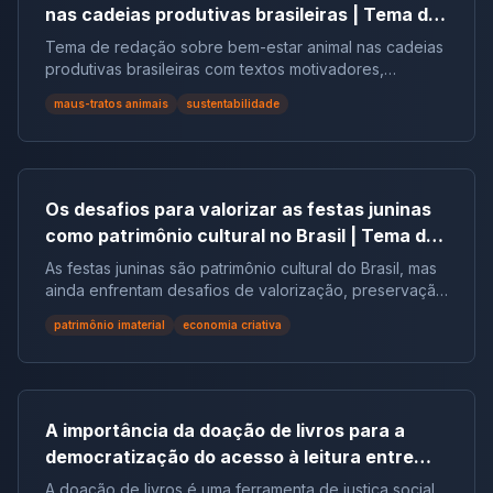
nas cadeias produtivas brasileiras | Tema de
redação
Tema de redação sobre bem-estar animal nas cadeias
produtivas brasileiras com textos motivadores,
repertórios, argumentos e modelos.
maus-tratos animais
sustentabilidade
Os desafios para valorizar as festas juninas
como patrimônio cultural no Brasil | Tema de
redação
As festas juninas são patrimônio cultural do Brasil, mas
ainda enfrentam desafios de valorização, preservação
e reconhecimento social.
patrimônio imaterial
economia criativa
A importância da doação de livros para a
democratização do acesso à leitura entre
populações em situação de vulnerabilidade
A doação de livros é uma ferramenta de justiça social