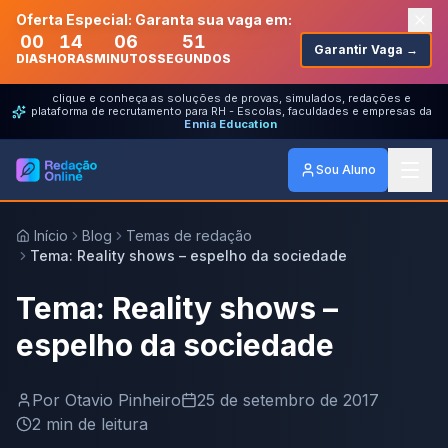
Oferta Especial: Garanta sua vaga em:
00
14
06
51
Garantir Vaga →
DIAS
HORAS
MINUTOS
SEGUNDOS
clique e conheça as soluções de provas, simulados, redações e
plataforma de recrutamento para RH - Escolas, faculdades e empresas da
Ennia Education
Sou Aluno
Início
Blog
Temas de redação
Tema: Reality shows – espelho da sociedade
Tema: Reality shows –
espelho da sociedade
Por
Otavio Pinheiro
25 de setembro de 2017
2
min de leitura