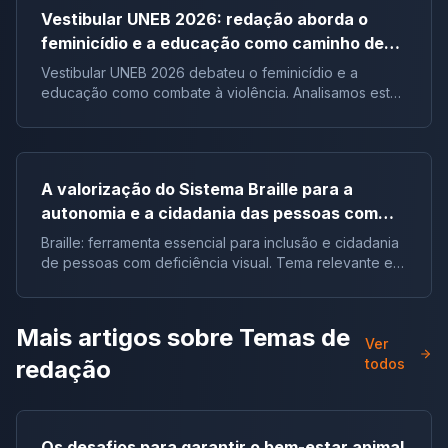
Vestibular UNEB 2026: redação aborda o
feminicídio e a educação como caminho de
combate à violência
Vestibular UNEB 2026 debateu o feminicídio e a
educação como combate à violência. Analisamos este
tema crucial que desafiou milhares e te preparamos
para futuras pautas sociais.
A valorização do Sistema Braille para a
autonomia e a cidadania das pessoas com
deficiência visual no Brasil |Tema de redação
Braille: ferramenta essencial para inclusão e cidadania
de pessoas com deficiência visual. Tema relevante em
vestibulares e no ENEM.
Mais artigos sobre
Temas de
Ver
redação
todos
Os desafios para garantir o bem-estar animal