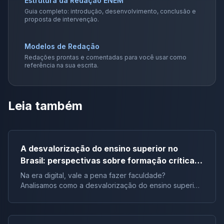
Estrutura da Redação ENEM
Guia completo: introdução, desenvolvimento, conclusão e
proposta de intervenção.
Modelos de Redação
Redações prontas e comentadas para você usar como
referência na sua escrita.
Leia também
A desvalorização do ensino superior no
Brasil: perspectivas sobre formação crítica e
influência digital |Tema de redação
Na era digital, vale a pena fazer faculdade?
Analisamos como a desvalorização do ensino superior
impacta a formação crítica dos jovens e o futuro do
Brasil.