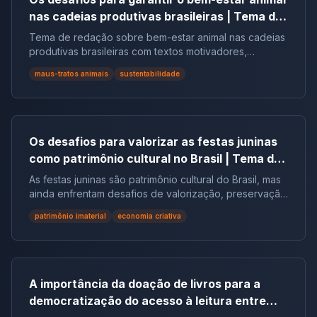
nas cadeias produtivas brasileiras | Tema de
redação
Tema de redação sobre bem-estar animal nas cadeias
produtivas brasileiras com textos motivadores,
repertórios, argumentos e modelos.
maus-tratos animais
sustentabilidade
Os desafios para valorizar as festas juninas
como patrimônio cultural no Brasil | Tema de
redação
As festas juninas são patrimônio cultural do Brasil, mas
ainda enfrentam desafios de valorização, preservação
e reconhecimento social.
patrimônio imaterial
economia criativa
A importância da doação de livros para a
democratização do acesso à leitura entre