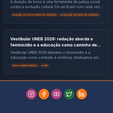
populações em situação de vulnerabilidade
A doação de livros é uma ferramenta de justiça social
social no Brasil | Tema de Redação
contra a exclusão cultural. Em um Brasil com cada vez
mais não leitores, ela democratiza o acesso ao
doação de livros tema de redação
proposta de tema de redação
conhecimento e reduz desigualdades.
Vestibular UNEB 2026: redação aborda o
feminicídio e a educação como caminho de
combate à violência
Vestibular UNEB 2026 debateu o feminicídio e a
educação como combate à violência. Analisamos este
tema crucial que desafiou milhares e te preparamos
Para vestibulandos
uneb
para futuras pautas sociais.