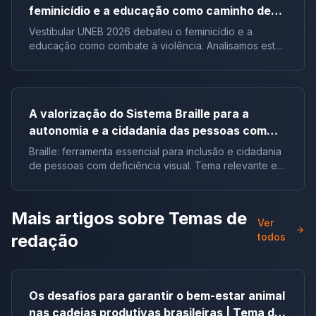
feminicídio e a educação como caminho de
combate à violência
Vestibular UNEB 2026 debateu o feminicídio e a
educação como combate à violência. Analisamos este
tema crucial que desafiou milhares e te preparamos
para futuras pautas sociais.
A valorização do Sistema Braille para a
autonomia e a cidadania das pessoas com
deficiência visual no Brasil |Tema de redação
Braille: ferramenta essencial para inclusão e cidadania
de pessoas com deficiência visual. Tema relevante em
vestibulares e no ENEM.
Mais artigos sobre
Temas de
Ver
redação
todos
Os desafios para garantir o bem-estar animal
nas cadeias produtivas brasileiras | Tema de