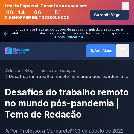
Oferta Especial: Garanta sua vaga em:
00
14
06
51
Garantir Vaga →
DIAS
HORAS
MINUTOS
SEGUNDOS
clique e conheça as soluções de provas, simulados, redações e
plataforma de recrutamento para RH - Escolas, faculdades e empresas da
Ennia Education
Sou Aluno
Início
Blog
Temas de redação
Desafios do trabalho remoto no mundo pós-pandemia |
Tema de Redação
Desafios do trabalho remoto
no mundo pós-pandemia |
Tema de Redação
Por
Professora Margarete
03 de agosto de 2022