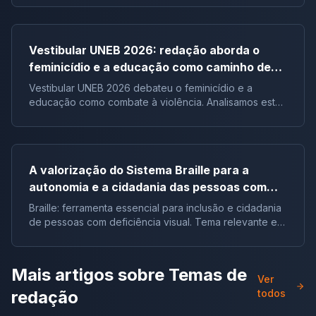
Brasil.
Vestibular UNEB 2026: redação aborda o
feminicídio e a educação como caminho de
combate à violência
Vestibular UNEB 2026 debateu o feminicídio e a
educação como combate à violência. Analisamos este
tema crucial que desafiou milhares e te preparamos
para futuras pautas sociais.
A valorização do Sistema Braille para a
autonomia e a cidadania das pessoas com
deficiência visual no Brasil |Tema de redação
Braille: ferramenta essencial para inclusão e cidadania
de pessoas com deficiência visual. Tema relevante em
vestibulares e no ENEM.
Mais artigos sobre
Temas de
Ver
redação
todos