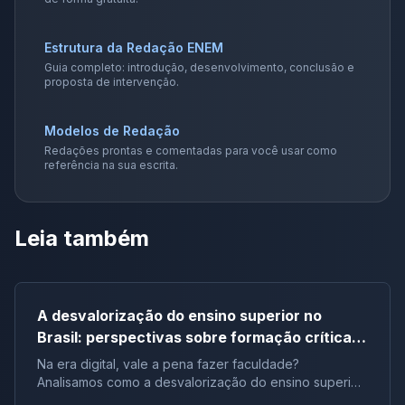
Estrutura da Redação ENEM
Guia completo: introdução, desenvolvimento, conclusão e
proposta de intervenção.
Modelos de Redação
Redações prontas e comentadas para você usar como
referência na sua escrita.
Leia também
A desvalorização do ensino superior no
Brasil: perspectivas sobre formação crítica e
influência digital |Tema de redação
Na era digital, vale a pena fazer faculdade?
Analisamos como a desvalorização do ensino superior
impacta a formação crítica dos jovens e o futuro do