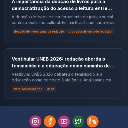
A importância da doação de livros para a
democratização do acesso à leitura entre
populações em situação de vulnerabilidade
A doação de livros é uma ferramenta de justiça social
social no Brasil | Tema de Redação
contra a exclusão cultural. Em um Brasil com cada vez
mais não leitores, ela democratiza o acesso ao
doação de livros tema de redação
proposta de tema de redação
conhecimento e reduz desigualdades.
Vestibular UNEB 2026: redação aborda o
feminicídio e a educação como caminho de
combate à violência
Vestibular UNEB 2026 debateu o feminicídio e a
educação como combate à violência. Analisamos este
tema crucial que desafiou milhares e te preparamos
Para vestibulandos
uneb
para futuras pautas sociais.