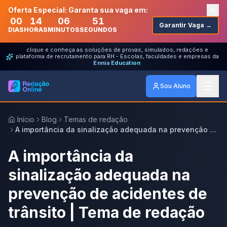
Oferta Especial: Garanta sua vaga em:
00
14
06
51
Garantir Vaga →
DIAS
HORAS
MINUTOS
SEGUNDOS
clique e conheça as soluções de provas, simulados, redações e
plataforma de recrutamento para RH - Escolas, faculdades e empresas da
Ennia Education
Sou Aluno
Início
Blog
Temas de redação
A importância da sinalização adequada na prevenção de
acidentes de trânsito | Tema de redação
A importância da
sinalização adequada na
prevenção de acidentes de
trânsito | Tema de redação