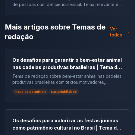
de pessoas com deficiência visual. Tema relevante em
vestibulares e no ENEM.
Mais artigos sobre
Temas de
Ver
redação
todos
Os desafios para garantir o bem-estar animal
nas cadeias produtivas brasileiras | Tema de
redação
Tema de redação sobre bem-estar animal nas cadeias
produtivas brasileiras com textos motivadores,
repertórios, argumentos e modelos.
maus-tratos animais
sustentabilidade
Os desafios para valorizar as festas juninas
como patrimônio cultural no Brasil | Tema de
redação