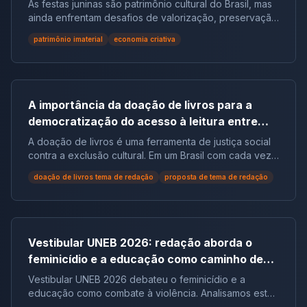
As festas juninas são patrimônio cultural do Brasil, mas
ainda enfrentam desafios de valorização, preservação
e reconhecimento social.
patrimônio imaterial
economia criativa
A importância da doação de livros para a
democratização do acesso à leitura entre
populações em situação de vulnerabilidade
A doação de livros é uma ferramenta de justiça social
social no Brasil | Tema de Redação
contra a exclusão cultural. Em um Brasil com cada vez
mais não leitores, ela democratiza o acesso ao
doação de livros tema de redação
proposta de tema de redação
conhecimento e reduz desigualdades.
Vestibular UNEB 2026: redação aborda o
feminicídio e a educação como caminho de
combate à violência
Vestibular UNEB 2026 debateu o feminicídio e a
educação como combate à violência. Analisamos este
tema crucial que desafiou milhares e te preparamos