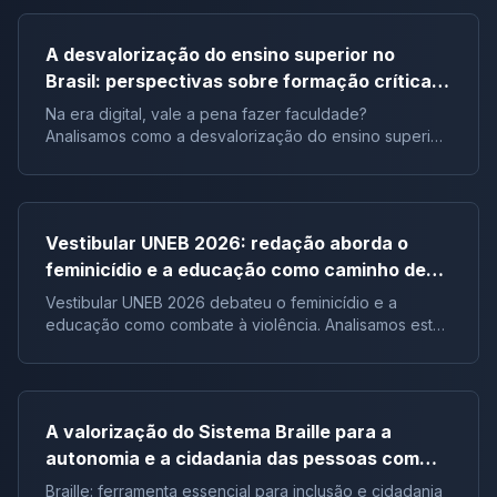
A desvalorização do ensino superior no
Brasil: perspectivas sobre formação crítica e
influência digital |Tema de redação
Na era digital, vale a pena fazer faculdade?
Analisamos como a desvalorização do ensino superior
impacta a formação crítica dos jovens e o futuro do
Brasil.
Vestibular UNEB 2026: redação aborda o
feminicídio e a educação como caminho de
combate à violência
Vestibular UNEB 2026 debateu o feminicídio e a
educação como combate à violência. Analisamos este
tema crucial que desafiou milhares e te preparamos
para futuras pautas sociais.
A valorização do Sistema Braille para a
autonomia e a cidadania das pessoas com
deficiência visual no Brasil |Tema de redação
Braille: ferramenta essencial para inclusão e cidadania