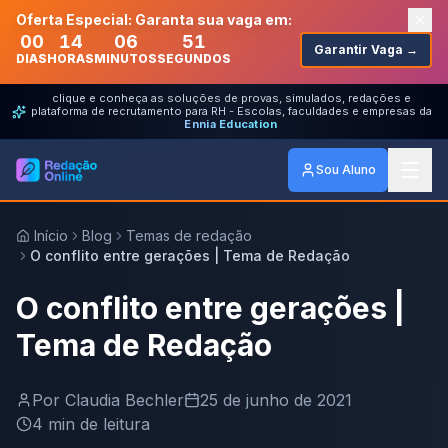
Oferta Especial: Garanta sua vaga em:
00
14
06
51
Garantir Vaga →
DIAS
HORAS
MINUTOS
SEGUNDOS
clique e conheça as soluções de provas, simulados, redações e
plataforma de recrutamento para RH - Escolas, faculdades e empresas da
Ennia Education
Sou Aluno
Início
Blog
Temas de redação
O conflito entre gerações | Tema de Redação
O conflito entre gerações |
Tema de Redação
Por
Claudia Bechler
25 de junho de 2021
4
min de leitura