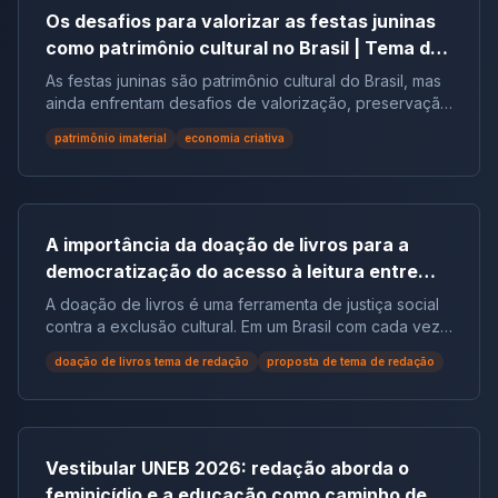
Os desafios para valorizar as festas juninas
como patrimônio cultural no Brasil | Tema de
redação
As festas juninas são patrimônio cultural do Brasil, mas
ainda enfrentam desafios de valorização, preservação
e reconhecimento social.
patrimônio imaterial
economia criativa
A importância da doação de livros para a
democratização do acesso à leitura entre
populações em situação de vulnerabilidade
A doação de livros é uma ferramenta de justiça social
social no Brasil | Tema de Redação
contra a exclusão cultural. Em um Brasil com cada vez
mais não leitores, ela democratiza o acesso ao
doação de livros tema de redação
proposta de tema de redação
conhecimento e reduz desigualdades.
Vestibular UNEB 2026: redação aborda o
feminicídio e a educação como caminho de