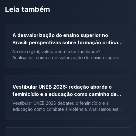
Leia também
A desvalorização do ensino superior no
Brasil: perspectivas sobre formação crítica e
influência digital |Tema de redação
Na era digital, vale a pena fazer faculdade?
Analisamos como a desvalorização do ensino superior
impacta a formação crítica dos jovens e o futuro do
Brasil.
Vestibular UNEB 2026: redação aborda o
feminicídio e a educação como caminho de
combate à violência
Vestibular UNEB 2026 debateu o feminicídio e a
educação como combate à violência. Analisamos este
tema crucial que desafiou milhares e te preparamos
para futuras pautas sociais.