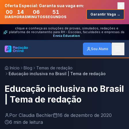
Oferta Especial: Garanta sua vaga em:
00
14
06
51
Garantir Vaga →
DIAS
HORAS
MINUTOS
SEGUNDOS
clique e conheça as soluções de provas, simulados, redações e
plataforma de recrutamento para RH - Escolas, faculdades e empresas da
Ennia Education
Sou Aluno
Início
Blog
Temas de redação
Educação inclusiva no Brasil | Tema de redação
Educação inclusiva no Brasil
| Tema de redação
Por
Claudia Bechler
16 de dezembro de 2020
6
min de leitura