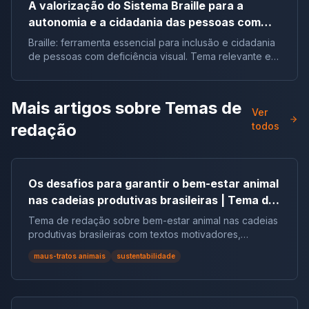
A valorização do Sistema Braille para a
autonomia e a cidadania das pessoas com
deficiência visual no Brasil |Tema de redação
Braille: ferramenta essencial para inclusão e cidadania
de pessoas com deficiência visual. Tema relevante em
vestibulares e no ENEM.
Mais artigos sobre
Temas de
Ver
redação
todos
Os desafios para garantir o bem-estar animal
nas cadeias produtivas brasileiras | Tema de
redação
Tema de redação sobre bem-estar animal nas cadeias
produtivas brasileiras com textos motivadores,
repertórios, argumentos e modelos.
maus-tratos animais
sustentabilidade