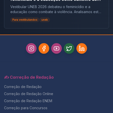
combate à violência
Vestibular UNEB 2026 debateu o feminicídio e a
educação como combate à violência. Analisamos este
tema crucial que desafiou milhares e te preparamos
Para vestibulandos
uneb
para futuras pautas sociais.
✍️ Correção de Redação
Correção de Redação
Correção de Redação Online
Correção de Redação ENEM
Correção para Concursos