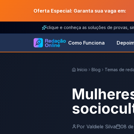
Oferta Especial: Garanta sua vaga em:
clique e conheça as soluções de provas, s
Como Funciona
Depoim
Início
Blog
Temas de red
Mulheres
sociocul
Por
Valdiele Silva
08 de