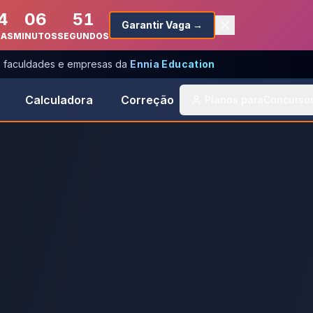
4
06
51
Garantir Vaga →
RAS
MINUTOS
SEGUNDOS
s, faculdades e empresas da
Ennia Education
Calculadora
Correção
Planos para
Concurso