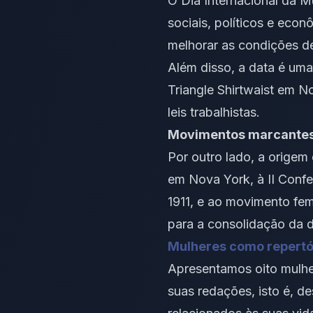
O Dia Internacional da 
sociais, políticos e eco
melhorar as condições de
Além disso, a data é um
Triangle Shirtwaist em 
leis trabalhistas.
Movimentos marcante
Por outro lado, a origem
em Nova York, à II Confe
1911, e ao movimento fem
para a consolidação da d
Mulheres como repertór
Apresentamos oito mulher
suas redações, isto é, d