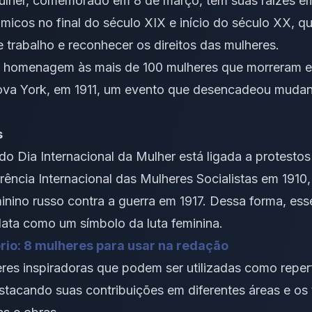
Mulher, comemorado em 8 de março, tem suas raízes e
nômicos no final do século XIX e início do século XX, 
 trabalho e reconhecer os direitos das mulheres.
a homenagem às mais de 100 mulheres que morreram e
Nova York, em 1911, um evento que desencadeou mudanç
s
 do Dia Internacional da Mulher está ligada a protesto
rência Internacional das Mulheres Socialistas em 1910,
inino russo contra a guerra em 1917. Dessa forma, ess
ata como um símbolo da luta feminina.
io: 8 mulheres para usar na redação
es inspiradoras que podem ser utilizadas como repert
estacando suas contribuições em diferentes áreas e os