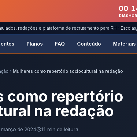
00
1
DIAS
HO
imulados, redações e plataforma de recrutamento para RH - Escola
entos
Planos
FAQ
Conteúdo
Materiais
ação
Mulheres como repertório sociocultural na redação
 como repertório
tural na redação
 março de 2024
11
min de leitura