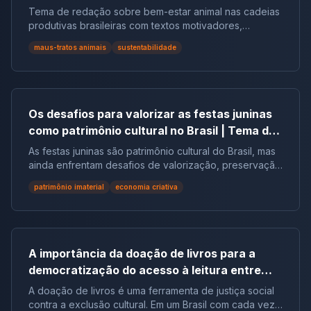
redação
Tema de redação sobre bem-estar animal nas cadeias
produtivas brasileiras com textos motivadores,
repertórios, argumentos e modelos.
maus-tratos animais
sustentabilidade
Os desafios para valorizar as festas juninas
como patrimônio cultural no Brasil | Tema de
redação
As festas juninas são patrimônio cultural do Brasil, mas
ainda enfrentam desafios de valorização, preservação
e reconhecimento social.
patrimônio imaterial
economia criativa
A importância da doação de livros para a
democratização do acesso à leitura entre
populações em situação de vulnerabilidade
A doação de livros é uma ferramenta de justiça social
social no Brasil | Tema de Redação
contra a exclusão cultural. Em um Brasil com cada vez