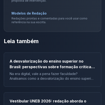
proposta de intervenção.
Modelos de Redação
Redações prontas e comentadas para você usar como
referência na sua escrita.
Leia também
A desvalorização do ensino superior no
Brasil: perspectivas sobre formação crítica e
influência digital |Tema de redação
Na era digital, vale a pena fazer faculdade?
Analisamos como a desvalorização do ensino superior
impacta a formação crítica dos jovens e o futuro do
Brasil.
Vestibular UNEB 2026: redação aborda o