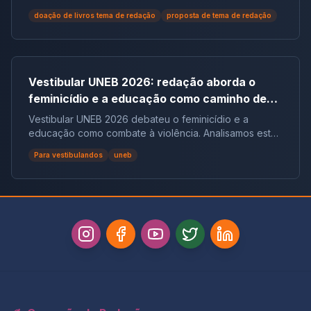
mais não leitores, ela democratiza o acesso ao
doação de livros tema de redação
proposta de tema de redação
conhecimento e reduz desigualdades.
Vestibular UNEB 2026: redação aborda o
feminicídio e a educação como caminho de
combate à violência
Vestibular UNEB 2026 debateu o feminicídio e a
educação como combate à violência. Analisamos este
tema crucial que desafiou milhares e te preparamos
Para vestibulandos
uneb
para futuras pautas sociais.