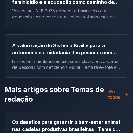
feminicídio e a educação como caminho de
combate à violência
Vestibular UNEB 2026 debateu o feminicídio e a
educação como combate à violência. Analisamos este
tema crucial que desafiou milhares e te preparamos
para futuras pautas sociais.
A valorização do Sistema Braille para a
autonomia e a cidadania das pessoas com
deficiência visual no Brasil |Tema de redação
Braille: ferramenta essencial para inclusão e cidadania
de pessoas com deficiência visual. Tema relevante em
vestibulares e no ENEM.
Mais artigos sobre
Temas de
Ver
redação
todos
Os desafios para garantir o bem-estar animal
nas cadeias produtivas brasileiras | Tema de