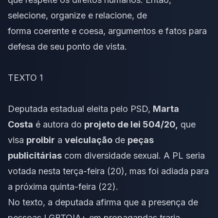
selecione, organize e relacione, de
forma
coerente e coesa
, argumentos e fatos para
defesa de seu ponto de vista.
TEXTO 1
Deputada estadual eleita pelo PSD,
Marta
Costa
é autora do
projeto de lei 504/20
,
que
visa
proibir
a
veiculação
de
peças
publicitárias
com diversidade sexual. A PL seria
votada nesta terça-feira (20), mas foi adiada para
a próxima quinta-feira (22).
No texto, a deputada afirma que a presença de
pessoas LGBTQIA+ em propagandas traria