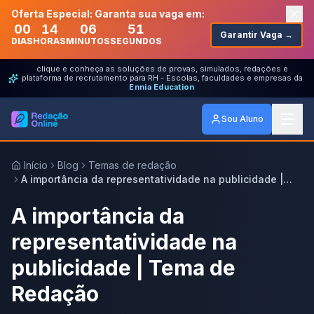
Oferta Especial: Garanta sua vaga em:
00
14
06
51
Garantir Vaga →
DIAS
HORAS
MINUTOS
SEGUNDOS
clique e conheça as soluções de provas, simulados, redações e
plataforma de recrutamento para RH - Escolas, faculdades e empresas da
Ennia Education
Sou Aluno
Início
Blog
Temas de redação
A importância da representatividade na publicidade |
Tema de Redação
A importância da
representatividade na
publicidade | Tema de
Redação