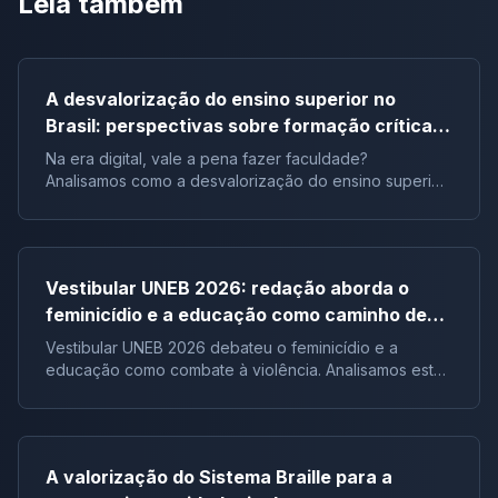
Leia também
A desvalorização do ensino superior no
Brasil: perspectivas sobre formação crítica e
influência digital |Tema de redação
Na era digital, vale a pena fazer faculdade?
Analisamos como a desvalorização do ensino superior
impacta a formação crítica dos jovens e o futuro do
Brasil.
Vestibular UNEB 2026: redação aborda o
feminicídio e a educação como caminho de
combate à violência
Vestibular UNEB 2026 debateu o feminicídio e a
educação como combate à violência. Analisamos este
tema crucial que desafiou milhares e te preparamos
para futuras pautas sociais.
A valorização do Sistema Braille para a