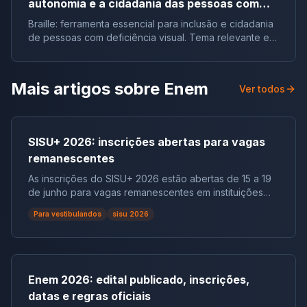
autonomia e a cidadania das pessoas com
deficiência visual no Brasil |Tema de redação
Braille: ferramenta essencial para inclusão e cidadania
de pessoas com deficiência visual. Tema relevante em
vestibulares e no ENEM.
Mais artigos sobre
Enem
Ver todos
SISU+ 2026: inscrições abertas para vagas
remanescentes
As inscrições do SISU+ 2026 estão abertas de 15 a 19
de junho para vagas remanescentes em instituições
públicas. Entenda quem pode participar e veja o
Para vestibulandos
sisu 2026
calendário.
Enem 2026: edital publicado, inscrições,
datas e regras oficiais