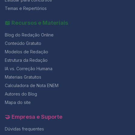
termina às 19h (horário de Brasília).A partir desse
momento, nenhuma resposta pode ser entregue.O
Temas e Repertórios
horário mínimo para sair é de 2 horas após o início, e o
caderno só pode ser levado faltando 30 minutos para
📖 Recursos e Materiais
o fim. Evite sair cedo.Mesmo que já tenha terminado,
use o tempo restante para revisar respostas, repassar
Blog do Redação Online
o gabarito e reler sua redação com calma.Essa revisão
final costuma fazer diferença de 50 a 80 pontos na
Conteúdo Gratuito
nota final. Como aproveitar melhor o tempo e manter o
Modelos de Redação
foco? 💥 Faltam poucos dias para o ENEM! Garanta sua
Estrutura da Redação
preparação completa com 50% OFF na Black da
Aprovação 2026 e tenha acesso a simulados,
IA vs. Correção Humana
correções e cronogramas personalizados. ✅
Materiais Gratuitos
Conclusão: tempo é estratégia O relógio é seu maior
aliado se você souber controlá-lo.Com um plano de
Calculadora de Nota ENEM
tempo realista, alternando redação e questões, é
Autores do Blog
possível evitar o desespero dos minutos finais e
Mapa do site
garantir um desempenho constante em toda a prova.
Lembre-se: quem treina o tempo antes do ENEM, entra
na sala com foco e sai com resultado.E se você quer
🤝 Empresa e Suporte
testar esse controle de tempo com correção
profissional, o momento é agora — com 50% OFF na
Dúvidas frequentes
maior Black da história do Redação Online.