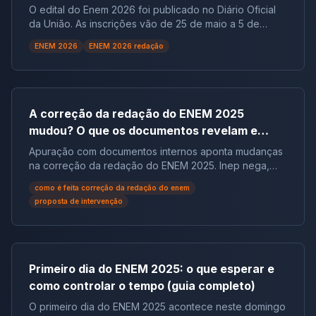
O edital do Enem 2026 foi publicado no Diário Oficial
da União. As inscrições vão de 25 de maio a 5 de
junho, a taxa é de R$ 85 e as provas serão aplicadas
ENEM 2026
ENEM 2026 redação
em 8 e 15 de novembro.
A correção da redação do ENEM 2025
mudou? O que os documentos revelam e
como isso afeta sua preparação para 2026
Apuração com documentos internos aponta mudanças
na correção da redação do ENEM 2025. Inep nega,
mas o debate acende o alerta: a preparação do
como é feita correção da redação do enem
estudante precisará se adaptar.
proposta de intervenção
Primeiro dia do ENEM 2025: o que esperar e
como controlar o tempo (guia completo)
O primeiro dia do ENEM 2025 acontece neste domingo