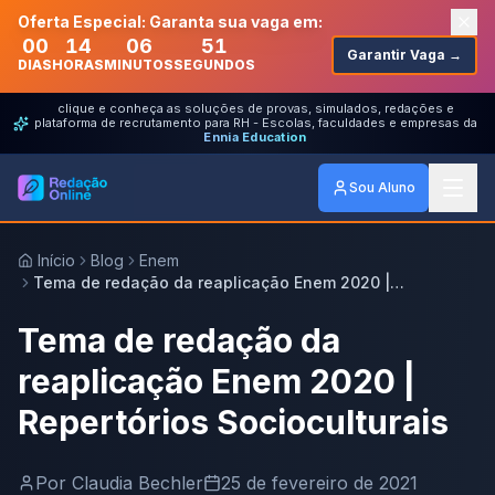
Oferta Especial: Garanta sua vaga em:
00
14
06
51
Garantir Vaga →
DIAS
HORAS
MINUTOS
SEGUNDOS
clique e conheça as soluções de provas, simulados, redações e
plataforma de recrutamento para RH - Escolas, faculdades e empresas da
Ennia Education
Sou Aluno
Início
Blog
Enem
Tema de redação da reaplicação Enem 2020 |
Repertórios Socioculturais
Tema de redação da
reaplicação Enem 2020 |
Repertórios Socioculturais
Por
Claudia Bechler
25 de fevereiro de 2021