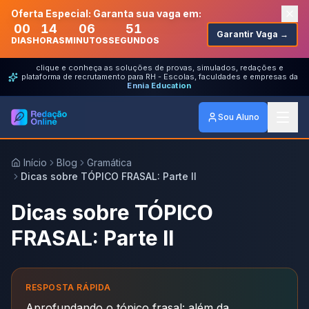
Oferta Especial: Garanta sua vaga em:
00
14
06
51
Garantir Vaga →
DIAS
HORAS
MINUTOS
SEGUNDOS
clique e conheça as soluções de provas, simulados, redações e
plataforma de recrutamento para RH - Escolas, faculdades e empresas da
Ennia Education
Sou Aluno
Início
Blog
Gramática
Dicas sobre TÓPICO FRASAL: Parte II
Dicas sobre TÓPICO
FRASAL: Parte II
RESPOSTA RÁPIDA
Aprofundando o tópico frasal: além da