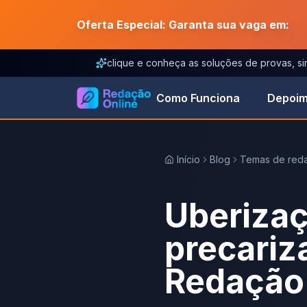
Oferta Especial: Garanta sua vaga em:
clique e conheça as soluções de provas, s
Como Funciona
Depoim
Início
Blog
Temas de red
Uberizaç
precariz
Redação