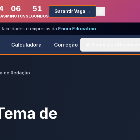
4
06
51
Garantir Vaga →
RAS
MINUTOS
SEGUNDOS
s, faculdades e empresas da
Ennia Education
Calculadora
Correção
Planos para
Concurso
ema de Redação
 Tema de